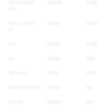
স্পষ্ট যৌনতা সম্বলিত
143,046
71,716
কনটেন্ট
নিপীড়ন এবং উৎপীড়ন
21,409
2,838
করা
স্প্যাম
24,840
2,068
মাদক
13,408
1,815
হুমকি এবং জুলুম
15,291
1,773
আত্ম-ক্ষতি এবং আত্মহত্যা
10,755
791
মিথ্যা পরিচয়
100,601
657