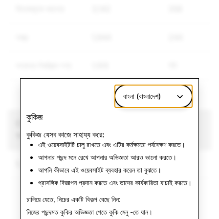
বিদ্বেষমূলক বক্তব্য
3,142
358
অস্ত্র
1,944
244
অন্যান্য নিয়ন্ত্রিত পণ্য
1,105
111
বাংলা (বাংলাদেশ)
কুকিজ
CSAM: মুছে ফেলা মোট
সন্ত্রাসবাদ: মুছে ফেলা মোট
কুকিজ যেসব কাজে সাহায্য করে:
অ্যাকাউন্ট
অ্যাকাউন্ট
এই ওয়েবসাইটটি চালু রাখতে এবং এটির কর্মক্ষমতা পর্যবেক্ষণ করতে।
আপনার পছন্দ মনে রেখে আপনার অভিজ্ঞতা আরও ভালো করতে।
5,719
0
আপনি কীভাবে এই ওয়েবসাইট ব্যবহার করেন তা বুঝতে।
প্রাসঙ্গিক বিজ্ঞাপন প্রদান করতে এবং তাদের কার্যকারিতা যাচাই করতে।
চালিয়ে যেতে, নিচের একটি বিকল্প বেছে নিন:
নিজের পছন্দমত কুকির অভিজ্ঞতা পেতে
কুকি মেনু
-তে যান।