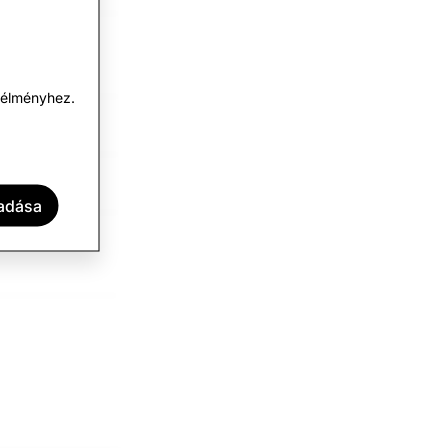
i élményhez.
gadása