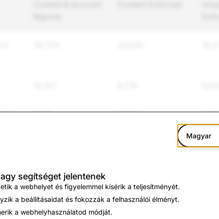
Content & Account
Content Enforced
Uniq
Reports
Enfo
cit
39,724
24,600
18,3
10,747
6,776
6,52
nd
10,118
1,593
1,178
Magyar
lence
3,801
733
519
nagy segítséget jelentenek
4,376
494
293
tik a webhelyet és figyelemmel kísérik a teljesítményét.
zik a beállításaidat és fokozzák a felhasználói élményt.
n
42,531
441
281
rik a webhelyhasználatod módját.