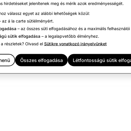
s hirdetéseket jelenítenek meg és mérik azok eredményességét.
2,270
269
211
hoz válassz egyet az alábbi lehetőségek közül:
 az á la carte sütiélményért.
fogadása
– az összes süti elfogadásához és a maximális felhasználó
ágú sütik elfogadása
– a legalapvetőbb élményhez.
1,082
185
128
 a részletek? Olvasd el
Sütikre vonatkozó irányelvünket
593
116
107
 menü
Összes elfogadása
Létfontosságú sütik elfo
ed
168
76
76