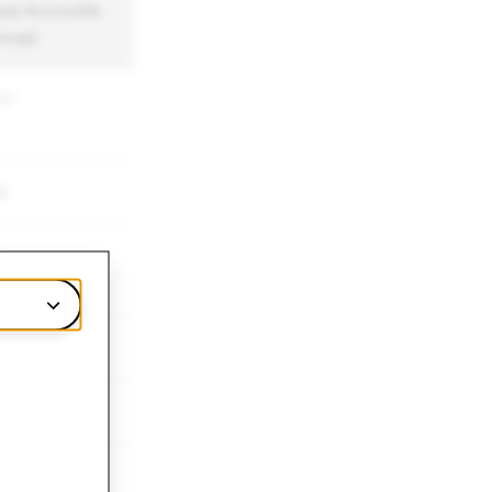
ue Accounts
rced
77
6