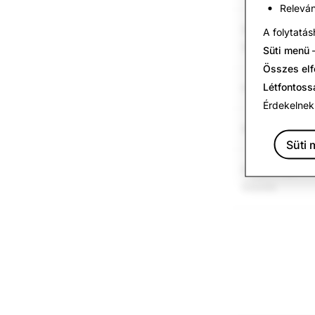
Releván
Self-Harm &
A folytatás
Suicide
Süti menü
–
Összes el
Létfontoss
Hate Speech
Érdekelnek
Weapons
Süti
Other Regulat
Goods