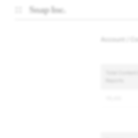
Account / Co
Total Content
Reports
115,410