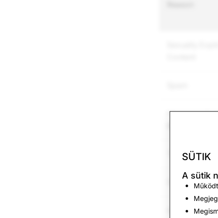
Reason
Sexually Expli
Content
Spam
Harassment a
Bullying
Threats & Vio
SÜTIK
A sütik 
Drugs
Működte
Megjegy
Impersonatio
Megisme