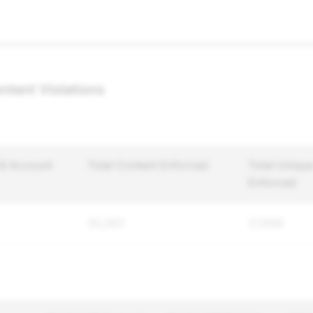
ntent Violations
 & Account
Total Content Enforced
Total Uniqu
Enforced
35,283
27,696