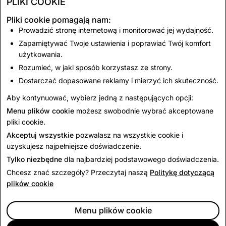
PLIKI COOKIE
Pliki cookie pomagają nam:
Prowadzić stronę internetową i monitorować jej wydajność.
Pornografia dziecięca:
Terroryzm: łączna
Zapamiętywać Twoje ustawienia i poprawiać Twój komfort
łączna liczba
liczba usuniętych kont
użytkowania.
usuniętych kont
Rozumieć, w jaki sposób korzystasz ze strony.
Dostarczać dopasowane reklamy i mierzyć ich skuteczność.
5719
0
Aby kontynuować, wybierz jedną z następujących opcji:
Menu plików cookie
możesz swobodnie wybrać akceptowane
pliki cookie.
Akceptuj wszystkie
pozwalasz na wszystkie cookie i
uzyskujesz najpełniejsze doświadczenie.
Tylko niezbędne
dla najbardziej podstawowego doświadczenia.
Chcesz znać szczegóły? Przeczytaj naszą
Politykę dotyczącą
plików cookie
Menu plików cookie