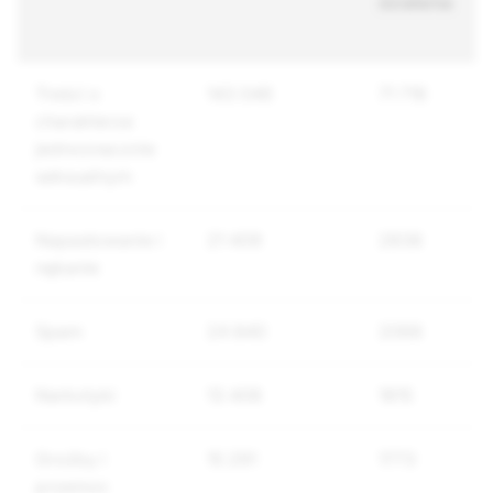
działania
Treści o
143 046
71 716
charakterze
jednoznacznie
seksualnym
Napastowanie i
21 409
2838
nękanie
Spam
24 840
2068
Narkotyki
13 408
1815
Groźby i
15 291
1773
przemoc