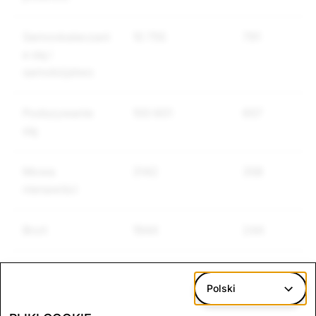
Samookaleczani
10 755
791
e się i
samobójstwo
Podszywanie
100 601
657
się
Mowa
3142
358
nienawiści
Broń
1944
244
Inne towary
1105
111
regulowane
Polski