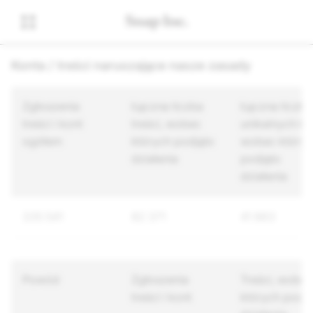
Konta / treści naruszające nasze zasady
Zgłoszenia
Łączna liczba
Łączna liczba
treści i kont
treści, wobec
unikalnych ko
ogółem
których podjęto
wobec któryc
działania
podjęto
działania
335 541
82 371
41 863
Powód
Zgłoszenia
Treści, wobec
treści i kont
których podję