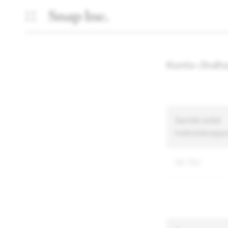
Konto-/Indho
Samlet antal
indholdsrappo
59.762