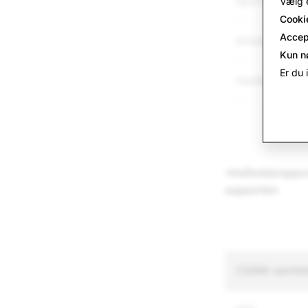
Spam
Vælg e
Cooki
Accep
Imitation
Kun n
Er du 
Hadtale
*Indholdsrapport
supporten.
CSAM: samled