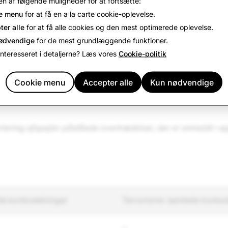
2.885
333
295
n af følgende muligheder for at fortsætte:
e menu
for at få en a la carte cookie-oplevelse.
ter alle
for at få alle cookies og den mest optimerede oplevelse.
16.947
121
119
ødvendige
for de mest grundlæggende funktioner.
interesseret i detaljerne? Læs vores
Cookie-politik
502
75
72
Cookie menu
Accepter alle
Kun nødvendige
ering afspejler påståede overtrædelser, der er anmeldt i ap
e kontosletninger
Terrorisme: samlede kontos