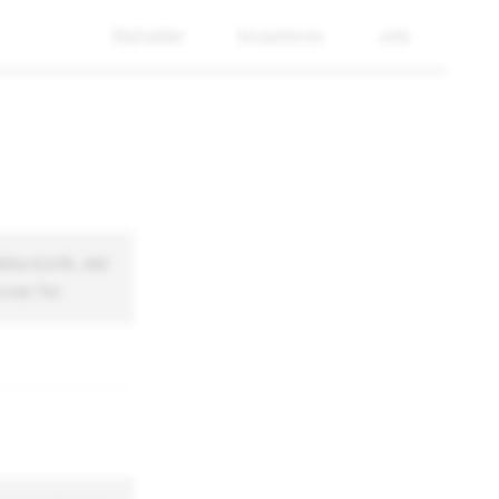
Nyheder
Investorer
Job
ke konti, der
over for