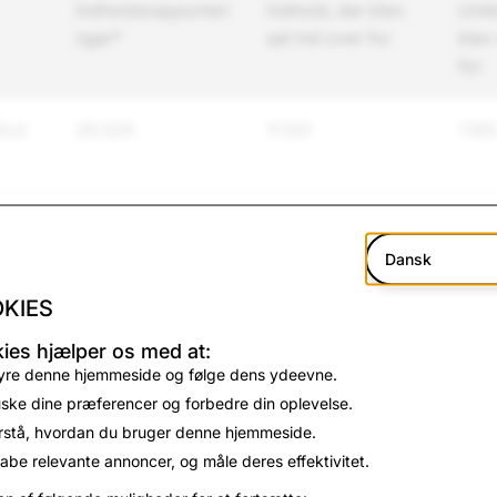
Indholdsrapporteri
Indhold, der blev
Unik
nger*
sat ind over for
blev
for
icit
29.529
17.551
7.165
/
4.234
523
488
Dansk
KIES
3.471
502
450
ies hjælper os med at:
yre denne hjemmeside og følge dens ydeevne.
ske dine præferencer og forbedre din oplevelse.
2.194
480
445
rstå, hvordan du bruger denne hjemmeside.
abe relevante annoncer, og måle deres effektivitet.