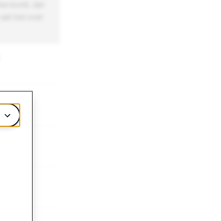
ke konti, der
 sat ind over