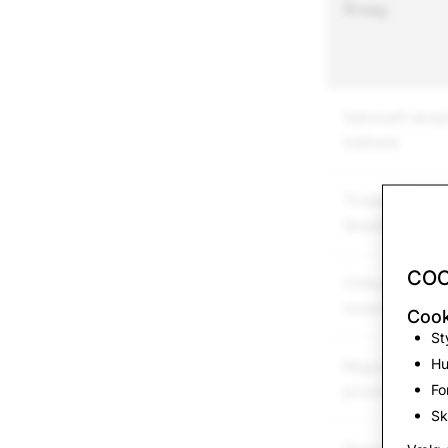
Årsag
Seksuelt ekspl
indhold
Trusler / Vold 
Skade
COO
Chikane og
mobning
Cook
St
Hu
Regulerede
Fo
produkter
Sk