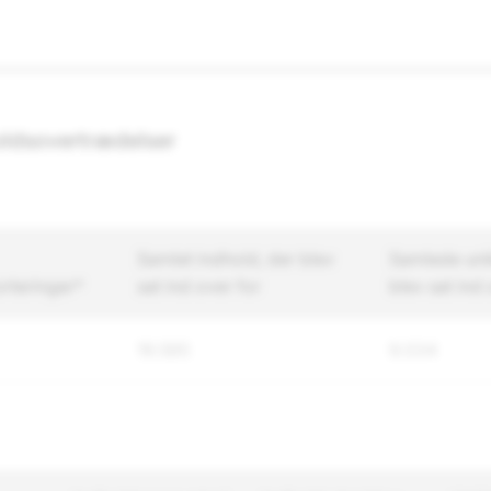
ldsovertrædelser
Samlet indhold, der blev
Samlede unik
rteringer*
sat ind over for
blev sat ind 
19.585
9.034