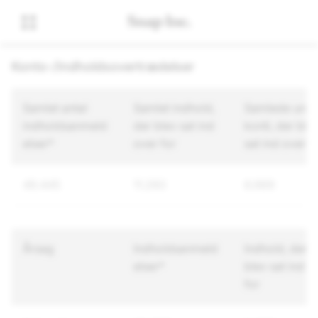
Konto-/Indholdsovertrædelser
Samlet antal
Samlet indhold,
Samlede unik
indholdsanmeld
der blev sat ind
konti, der ble
elser*
over for
sat ind over f
49.445
11.260
6.989
Årsag
Indholdsanmeld
Indhold, der
elser*
blev sat ind o
for