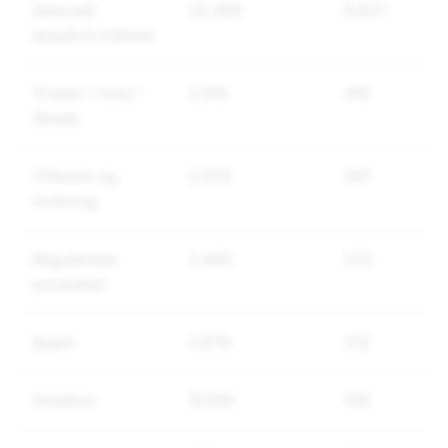
Seksuelt
20.399
9.637
eksplicit indhold
Trusler / Vold /
3.915
418
Skade
Chikane og
2.978
391
mobning
Regulerede
2.469
332
produkter
Spam
3.678
312
Imitation
15.559
108