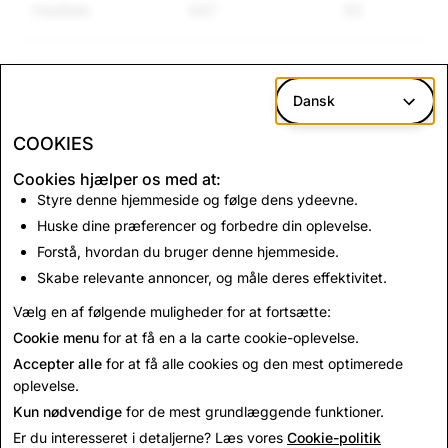
Hadtale
447
62
*Indholdsrapporteringer er udtryk for rapporteringer
Dansk
via Snaps rapporteringsmekanisme i appen.
COOKIES
CSAM: samlede
Terrorisme: samlede
Cookies hjælper os med at:
Styre denne hjemmeside og følge dens ydeevne.
kontosletninger
kontosletninger
Huske dine præferencer og forbedre din oplevelse.
Forstå, hvordan du bruger denne hjemmeside.
1.060
0
Skabe relevante annoncer, og måle deres effektivitet.
Vælg en af følgende muligheder for at fortsætte:
Cookie menu
for at få en a la carte cookie-oplevelse.
Accepter alle
for at få alle cookies og den mest optimerede
oplevelse.
Kun nødvendige
for de mest grundlæggende funktioner.
Er du interesseret i detaljerne? Læs vores
Cookie-politik