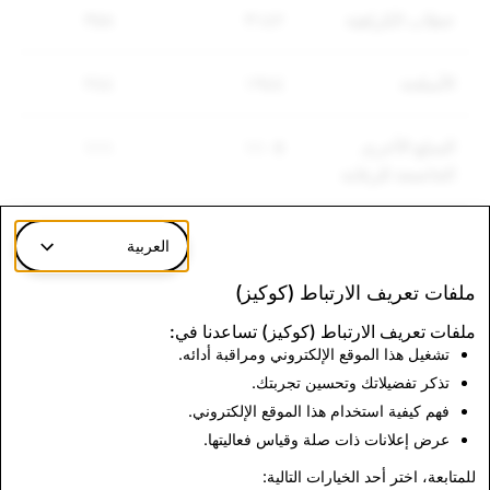
خطاب الكراهيَة
٣١٤٢
٣٥٨
الأسلحة
١٩٤٤
٢٤٤
السلع الأخرى
١١٠٥
١١١
الخاضعة للرقابة
العربية
ملفات تعريف الارتباط (كوكيز)
مواد الاعتداء الجنسي على
الإرهاب: إجمالي الحسابات
الأطفال: إجمالي الحسابات
المحذوفة
ملفات تعريف الارتباط (كوكيز) تساعدنا في:
تشغيل هذا الموقع الإلكتروني ومراقبة أدائه.
المحذوفة
تذكر تفضيلاتك وتحسين تجربتك.
فهم كيفية استخدام هذا الموقع الإلكتروني.
٠
٥٧١٩
عرض إعلانات ذات صلة وقياس فعاليتها.
للمتابعة، اختر أحد الخيارات التالية: