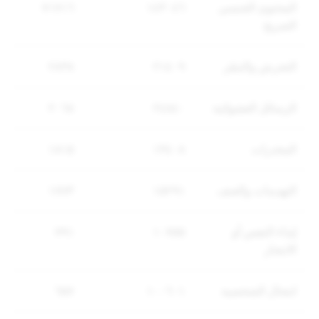
المحتوى الجنسي
١٤٣٠٤٦
٧١٧١٦
الصريح
التحرش والتنمّر
٢١٤٠٩
٢٨٣٨
الرسائل العشوائية
٢٤٨٤٠
٢٠٦٨
المخدرات
١٣٤٠٨
١٨١٥
التهديدات والعنف
١٥٢٩١
١٧٧٣
إيذاء النفس أو
١٠٧٥٥
٧٩١
الانتحار
انتحال الشخصية
١٠٠٦٠١
٦٥٧