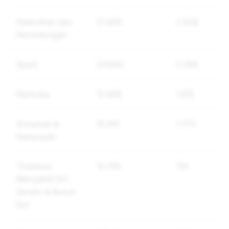
Pelecehan dan
21.409
2.838
Perundungan
Spam
24.840
2.068
Narkoba
13.408
1.815
Ancaman &
15.291
1.773
Kekerasan
Tindakan
10.755
791
Menyakiti Diri
Sendiri & Bunuh
Diri