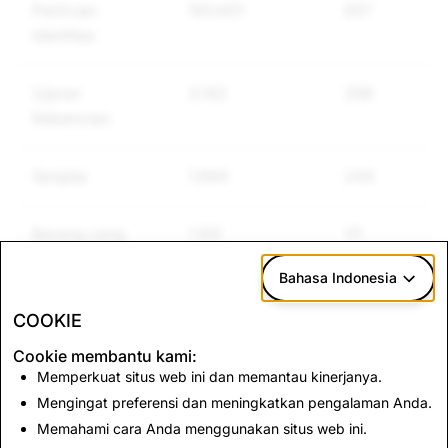
Peniruan
100.601
657
Identitas
Ujaran
3.142
358
Kebencian
Senjata
1.944
244
Barang yang
1.105
111
Diatur Lainnya
Bahasa Indonesia
COOKIE
Cookie membantu kami:
CSAM: Total
Terorisme: Total
Memperkuat situs web ini dan memantau kinerjanya.
Penghapusan Akun
Penghapusan Akun
Mengingat preferensi dan meningkatkan pengalaman Anda.
Memahami cara Anda menggunakan situs web ini.