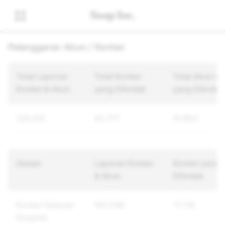
Pelanggaran Akun / Konten
Total Laporan
Total Konten
Total Akun Un
Konten & Akun
yang Ditindak
yang Ditindak
335.541
82.371
41.863
Alasan
Laporan Konten
Konten yang
& Akun
Ditindak
Konten Seksual
143.046
71.716
Eksplisit