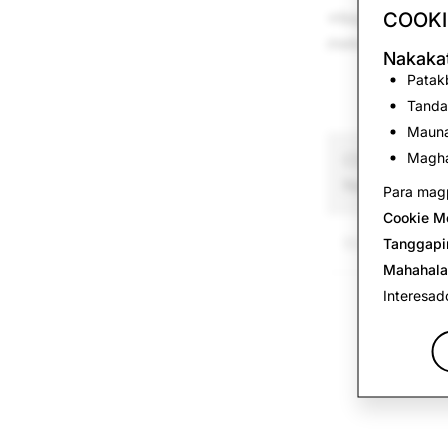
COOKI
*Nagpapakita a
mekanismo ng p
Nakakat
Patakb
Tanda
Mauna
Magha
CSAM: Kabuua
Naburang Acc
Para magp
Cookie M
920
Tanggapi
Mahahala
Interesad