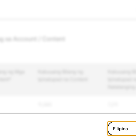
g sa Account / Content
ang ng Mga
Kabuuang Bilang ng
Kabuuang Bi
tent*
Ipinatupad na Content
Ipinatupad 
Natatanging
11,385
7,211
Filipino