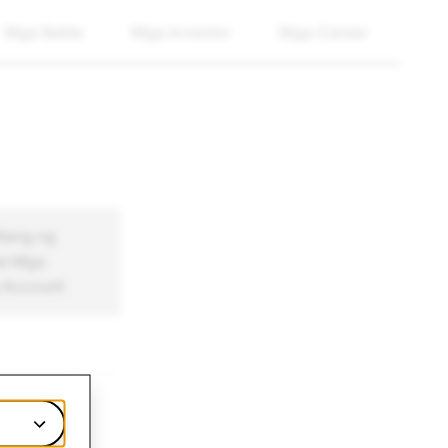
Mga Balita
Mga Investor
Mga Career
lang ng
na Mga
 Account