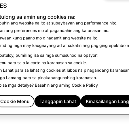
ES
ng Mga Report sa Content ng mga report sa pamamagitan 
agre-report ng Snap.
ulong sa amin ang cookies na:
uhin ang website na ito at subaybayan ang performance nito.
an ang preferences mo at pagandahin ang karanasan mo.
waan kung paano mo ginagamit ang website na ito.
tid ng mga may kaugnayang ad at sukatin ang pagiging epektibo n
ng Bilang ng Mga
Terorismo: Kabuuang Bilan
ount
Naburang Account
atuloy, pumili ng isa sa mga sumusunod na opsyon:
enu
para sa a la carte na karanasan sa cookie.
0
n Lahat
para sa lahat ng cookies at lubos na pinagandang karanasan
ga Lamang
para sa pinakapangunahing karanasan.
o sa mga detalye? Basahin ang aming
Cookie Policy
Cookie Menu
Tanggapin Lahat
Kinakailangan Lang