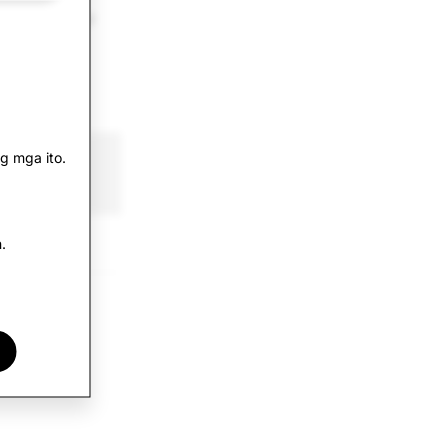
ng in-app na
g mga ito.
g ng Mga
.