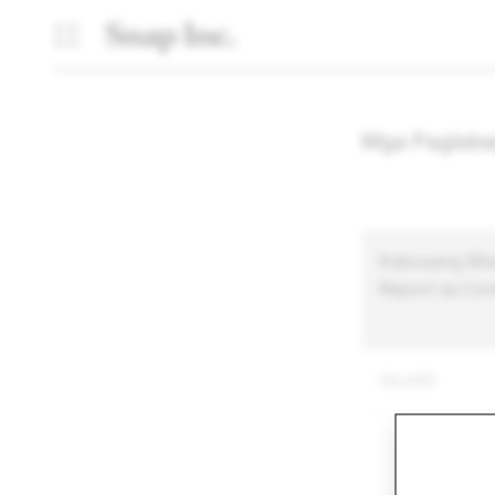
Mga Paglaba
Kabuuang Bil
Report sa Con
54,445