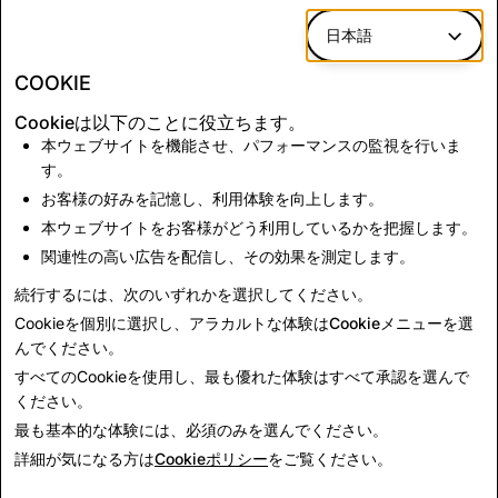
日本語
*コンテンツレポートは、Snapのアプリ内レポートメカニ
COOKIE
ズムを介したレポートを反映しています。
Cookieは以下のことに役立ちます。
本ウェブサイトを機能させ、パフォーマンスの監視を行いま
CSAM：アカウント削除
テロリズム：アカウント
す。
の合計
削除の合計
お客様の好みを記憶し、利用体験を向上します。
本ウェブサイトをお客様がどう利用しているかを把握します。
関連性の高い広告を配信し、その効果を測定します。
1,071
0
続行するには、次のいずれかを選択してください。
Cookieを個別に選択し、アラカルトな体験は
Cookieメニュー
を選
んでください。
すべてのCookieを使用し、最も優れた体験は
すべて承認
を選んで
ください。
最も基本的な体験には、
必須のみ
を選んでください。
詳細が気になる方は
Cookieポリシー
をご覧ください。