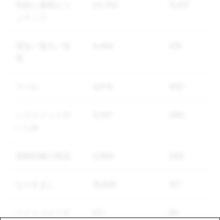
性的に露骨なコ
23,780
11,417
ンテンツ
脅迫／暴力／危
4,468
419
害
スパム
4,976
400
ハラスメントや
3,547
396
いじめ
規制対象の商品
2,984
284
なりすまし
16,848
107
ヘイトスピーチ
571
60