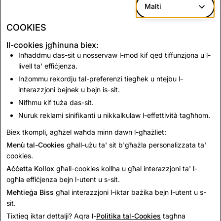
Hate Speech
571
60
Malti
COOKIES
*Content Reports reflect reports via Snap's in-app
Il-cookies jgħinuna biex:
reporting mechanism.
Inħaddmu das-sit u nosservaw l-mod kif qed tiffunzjona u l-
livell ta' effiċjenza.
Inżommu rekordju tal-preferenzi tiegħek u ntejbu l-
CSAM: Total Account
Terrorism: Total
interazzjoni bejnek u bejn is-sit.
Deletions
Account Deletions
Nifhmu kif tuża das-sit.
Nuruk reklami sinifikanti u nikkalkulaw l-effettività tagħhom.
1,071
0
Biex tkompli, agħżel waħda minn dawn l-għażliet:
Menù tal-Cookies
għall-użu ta' sit b'għażla personalizzata ta'
cookies.
Aċċetta Kollox
għall-cookies kollha u għal interazzjoni ta' l-
ogħla effiċjenza bejn l-utent u s-sit.
Meħtieġa Biss
għal interazzjoni l-iktar bażika bejn l-utent u s-
sit.
Tixtieq iktar dettalji? Aqra l-
Politika tal-Cookies
tagħna