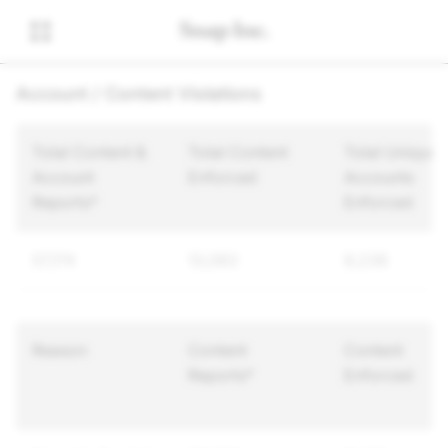
Account / Content Violations
Total Content &
Total Content
Total Unique
Account
Enforced
Accounts
Reports*
Enforced
57,174
13,083
8,238
Reason
Content
Content
Reports*
Enforced