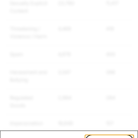
Sexually Explicit
23,780
11,417
Content
Threatening /
4,468
419
Violence / Harm
Spam
4,976
400
Harassment and
3,547
396
Bullying
Regulated
2,984
284
Goods
Impersonation
16,848
107