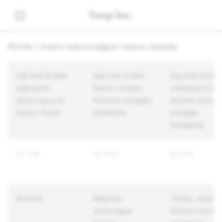
Konta / treści naruszające nasze zasady
Łączna liczba
Łączna liczba
Łączna liczba
zgłoszeń
treści, wobec
unikalnych ko
dotyczących
których podjęto
wobec któryc
treści i kont*
działania
podjęto
działania
57 174
13 083
8 238
Powód
Raporty
Treści, wobec
dotyczące
których podję