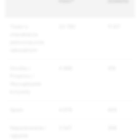
treści*
działania
Treści o
23 780
11 417
charakterze
jednoznacznie
seksualnym
Groźby /
4 468
419
Przemoc /
Wyrządzanie
krzywdy
Spam
4 976
400
Napastowanie i
3 547
396
nękanie