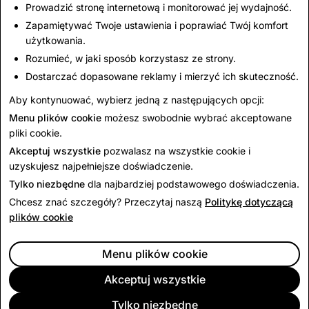
Prowadzić stronę internetową i monitorować jej wydajność.
Pornografia dziecięca:
Terroryzm: łączna
Zapamiętywać Twoje ustawienia i poprawiać Twój komfort
łączna liczba
liczba usuniętych kont
użytkowania.
usuniętych kont
Rozumieć, w jaki sposób korzystasz ze strony.
Dostarczać dopasowane reklamy i mierzyć ich skuteczność.
1 071
0
Aby kontynuować, wybierz jedną z następujących opcji:
Menu plików cookie
możesz swobodnie wybrać akceptowane
pliki cookie.
Akceptuj wszystkie
pozwalasz na wszystkie cookie i
uzyskujesz najpełniejsze doświadczenie.
Tylko niezbędne
dla najbardziej podstawowego doświadczenia.
Chcesz znać szczegóły? Przeczytaj naszą
Politykę dotyczącą
plików cookie
Menu plików cookie
Akceptuj wszystkie
Tylko niezbędne