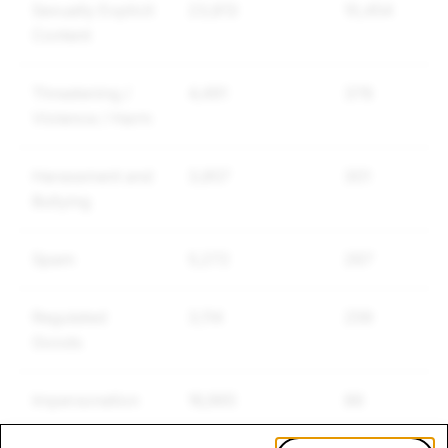
Sexually Explicit
23,813
10,454
Content
Threatening /
4,491
378
Violence / Harm
Harassment and
3,857
301
Bullying
Spam
5,272
267
Regulated
3,114
259
Goods
Impersonation
16,965
86