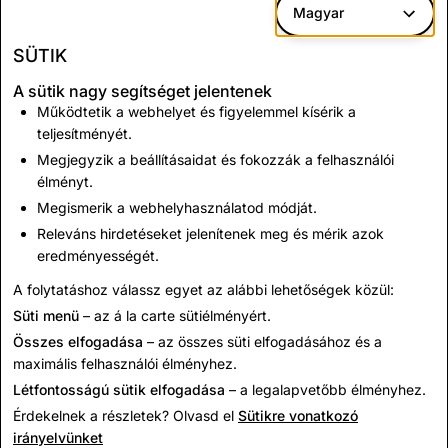
Hate Speech
635
45
Magyar
SÜTIK
*Content & Account Reports reflect reports via Snap's
A sütik nagy segítséget jelentenek
in-app reporting mechanism.
Működtetik a webhelyet és figyelemmel kísérik a
teljesítményét.
Megjegyzik a beállításaidat és fokozzák a felhasználói
CSAM: Total Account
Terrorism: Total
élményt.
Deletions
Account Deletions
Megismerik a webhelyhasználatod módját.
Releváns hirdetéseket jelenítenek meg és mérik azok
eredményességét.
1,072
0
A folytatáshoz válassz egyet az alábbi lehetőségek közül:
Süti menü
– az á la carte sütiélményért.
Összes elfogadása
– az összes süti elfogadásához és a
maximális felhasználói élményhez.
Létfontosságú sütik elfogadása
– a legalapvetőbb élményhez.
Érdekelnek a részletek? Olvasd el
Sütikre vonatkozó
irányelvünket