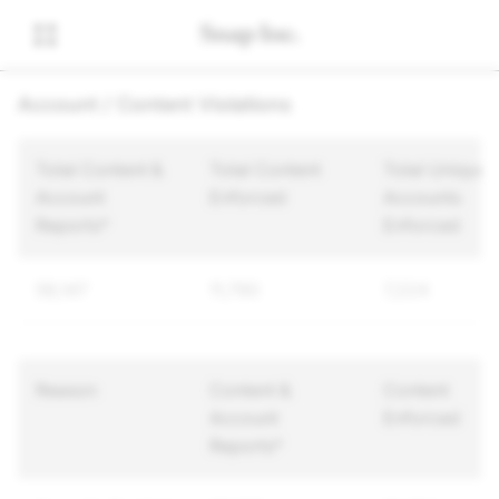
Account / Content Violations
Total Content &
Total Content
Total Unique
Account
Enforced
Accounts
Reports*
Enforced
58,147
11,790
7,224
Reason
Content &
Content
Account
Enforced
Reports*