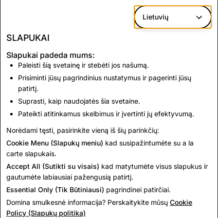
Hate Speech
635
45
Lietuvių
SLAPUKAI
*Content & Account Reports reflect reports via Snap's
in-app reporting mechanism.
Slapukai padeda mums:
Paleisti šią svetainę ir stebėti jos našumą.
Prisiminti jūsų pagrindinius nustatymus ir pagerinti jūsų
CSAM: Total Account
Terrorism: Total
patirtį.
Deletions
Account Deletions
Suprasti, kaip naudojatės šia svetaine.
Pateikti atitinkamus skelbimus ir įvertinti jų efektyvumą.
1,072
0
Norėdami tęsti, pasirinkite vieną iš šių parinkčių:
Cookie Menu (Slapukų meniu)
kad susipažintumėte su a la
carte slapukais.
Accept All (Sutikti su visais)
kad matytumėte visus slapukus ir
gautumėte labiausiai pažengusią patirtį.
Essential Only (Tik Būtiniausi)
pagrindinei patirčiai.
Domina smulkesnė informacija? Perskaitykite mūsų
Cookie
Policy (Slapukų politika)