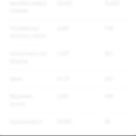
Sexually Explicit
23,813
10,454
Content
Threatening /
4,491
378
Violence / Harm
Harassment and
3,857
301
Bullying
Spam
5,272
267
Regulated
3,114
259
Goods
Impersonation
16,965
86