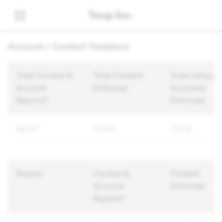
Account / Content Violations
Total Content &
Total Content
Total Unique
Account
Enforced
Accounts
Reports*
Enforced
58,147
11,790
7,224
Reason
Content &
Content
Account
Enforced
Reports*