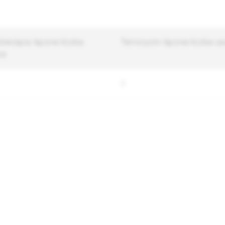
ziecięca: łączna liczba
Terroryzm: łączna liczba us
nt
0