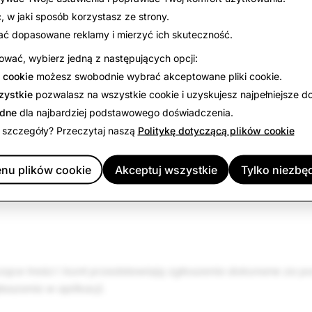
5272
267
249
 w jaki sposób korzystasz ze strony.
ać dopasowane reklamy i mierzyć ich skuteczność.
3114
259
243
wać, wybierz jedną z następujących opcji:
 cookie
możesz swobodnie wybrać akceptowane pliki cookie.
m
zystkie
pozwalasz na wszystkie cookie i uzyskujesz najpełniejsze d
ędne
dla najbardziej podstawowego doświadczenia.
 szczegóły? Przeczytaj naszą
Politykę dotyczącą plików cookie
się
16 965
86
85
nu plików cookie
Akceptuj wszystkie
Tylko niezbę
ści
635
45
43
zące treści i kont przedstawiają zgłoszenia dokonane za 
szania w aplikacji.