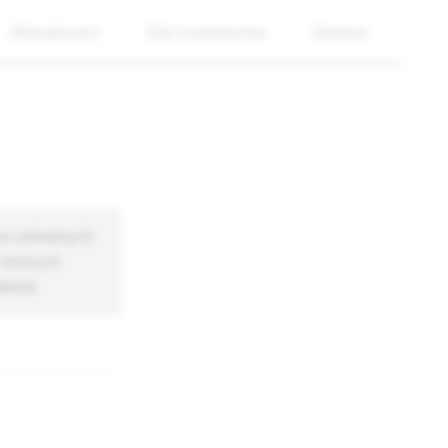
Aktualności
Dla inwestorów
Kariera
ba unikalnych
 których
łania