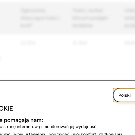
Zgłoszenia
Treści, wobec
Unik
dotyczące treści i
których podjęto
wobe
kont*
działania
podj
23 813
10 454
594
e
emoc
4491
378
363
e
Polski
OKIE
 i
3857
301
293
kie pomagają nam:
 stronę internetową i monitorować jej wydajność.
ywać Twoje ustawienia i poprawiać Twój komfort użytkowania.