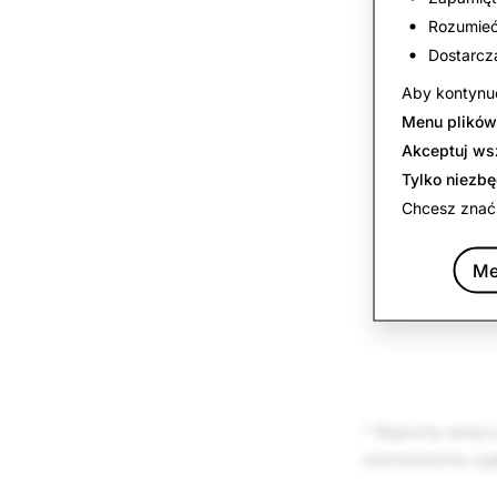
Spam
Rozumieć,
Dostarcz
Towary
Aby kontynuo
podlegające
Menu plików
ograniczenio
Akceptuj ws
prawnym
Tylko niezb
Chcesz znać
Podszywanie 
Me
Mowa nienawi
* Raporty dotyc
mechanizmu zgła