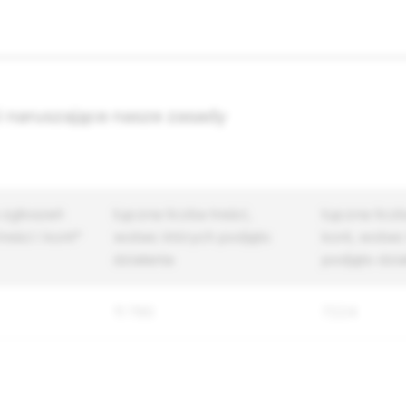
ci naruszające nasze zasady
 zgłoszeń
Łączna liczba treści,
Łączna licz
eści i kont*
wobec których podjęto
kont, wobec
działania
podjęto dzia
11 790
7224