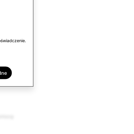
oświadczenie.
dne
pomocą