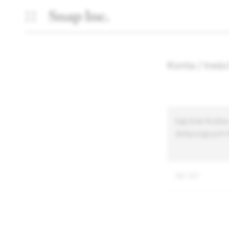
Konta / treś
Łączna liczba
dotyczących tr
58 147