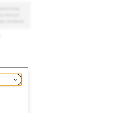
alne konta,
c których
ęto działania
8