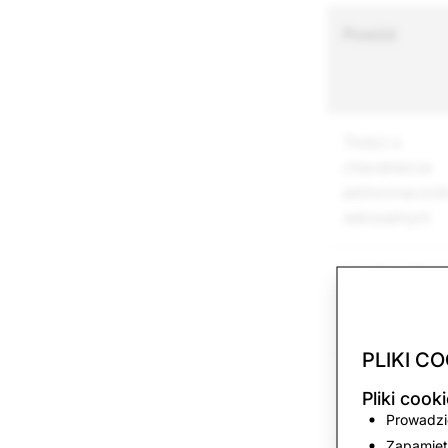
Powód
Treści o
charakterze
jednoznaczni
seksualnym
Groźby / Prz
/ Wyrządzani
krzywdy
PLIKI CO
Napastowanie
Pliki coo
nękanie
Prowadzić
Zapamięt