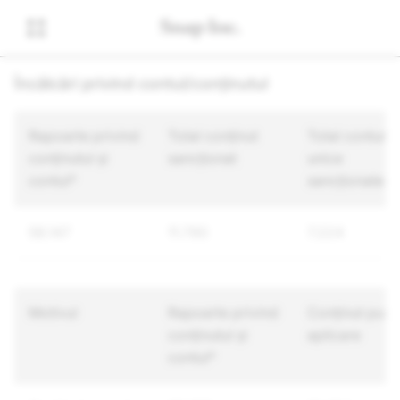
Încălcări privind contul/conținutul
Rapoarte privind
Total conținut
Total conturi
conținutul și
sancționat
unice
contul*
sancționate
58.147
11.790
7.224
Motivul
Rapoarte privind
Conținut pus î
conținutul și
aplicare
contul*