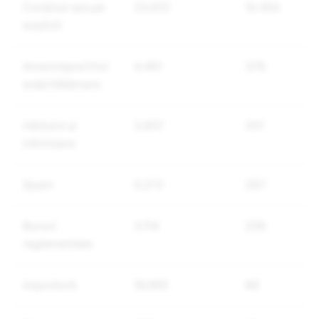
Conținut sexual
23.813
10.454
explicit
Amenințare/Viol
4.491
378
ență/Vătămare
Hărțuire și
3.857
301
intimidare
Spam
5.272
267
Bunuri
3.114
259
reglementate
Impostură
16.965
86