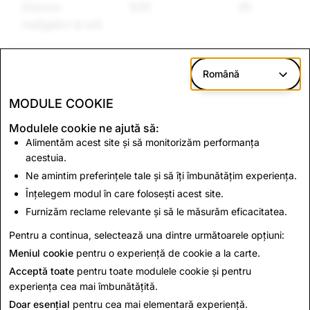
Discurs
635
45
instigator la ură
Română
* Rapoartele privind conținutul și contul reflectă
rapoartele transmise prin intermediul mecanismului
MODULE COOKIE
Snap de raportare în aplicație.
Modulele cookie ne ajută să:
Alimentăm acest site și să monitorizăm performanța
CSAM: Totalul
Terorism: Totalul
acestuia.
conturilor șterse
conturilor șterse
Ne amintim preferințele tale și să îți îmbunătățim experiența.
Înțelegem modul în care folosești acest site.
Furnizăm reclame relevante și să le măsurăm eficacitatea.
1.072
0
Pentru a continua, selectează una dintre următoarele opțiuni:
Meniul cookie
pentru o experiență de cookie a la carte.
Acceptă toate
pentru toate modulele cookie și pentru
experiența cea mai îmbunătățită.
Doar esențial
pentru cea mai elementară experiență.