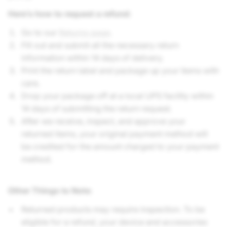
Here’s how to request a refund:
Go to our
Returns page
.
Fill out and submit all the necessary return
information within 14 days of delivery.
Print the return label and package up your items with
care.
Drop your package off at a local UPS facility within
14 days of submitting the return request.
After we receive, inspect, and approve your
returned items, your original payment method will
be credited for the amount charged to your payment
method.
Other Things to Note
:
Returned products may require inspection. To be
eligible for a refund, your device and accessories