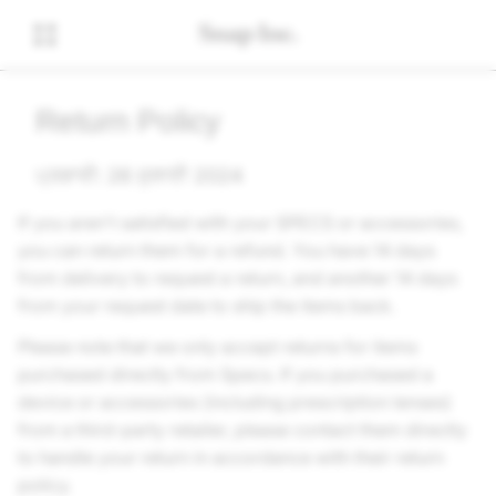
Return Policy
ਪ੍ਰਭਾਵੀ: 26 ਜੁਲਾਈ 2024
If you aren't satisfied with your SPECS or accessories,
you can return them for a refund. You have 14 days
from delivery to request a return, and another 14 days
from your request date to ship the items back.
Please note that we only accept returns for items
purchased directly from Specs. If you purchased a
device or accessories (including prescription lenses)
from a third-party retailer, please contact them directly
to handle your return in accordance with their return
policy.