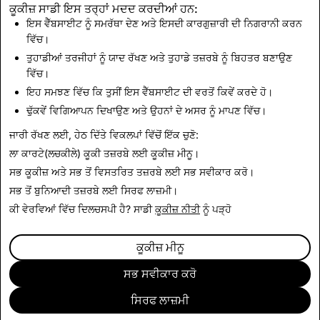
you may be eligible for warranty services.
ਕੂਕੀਜ਼ ਸਾਡੀ ਇਸ ਤਰ੍ਹਾਂ ਮਦਦ ਕਰਦੀਆਂ ਹਨ:
ਇਸ ਵੈੱਬਸਾਈਟ ਨੂੰ ਸਮਰੱਥਾ ਦੇਣ ਅਤੇ ਇਸਦੀ ਕਾਰਗੁਜ਼ਾਰੀ ਦੀ ਨਿਗਰਾਨੀ ਕਰਨ
ਵਿੱਚ।
This Return Policy is in addition to and does not affect
ਤੁਹਾਡੀਆਂ ਤਰਜੀਹਾਂ ਨੂੰ ਯਾਦ ਰੱਖਣ ਅਤੇ ਤੁਹਾਡੇ ਤਜ਼ਰਬੇ ਨੂੰ ਬਿਹਤਰ ਬਣਾਉਣ
your legal rights.
ਵਿੱਚ।
ਇਹ ਸਮਝਣ ਵਿੱਚ ਕਿ ਤੁਸੀਂ ਇਸ ਵੈੱਬਸਾਈਟ ਦੀ ਵਰਤੋਂ ਕਿਵੇਂ ਕਰਦੇ ਹੋ।
ਢੁੱਕਵੇਂ ਵਿਗਿਆਪਨ ਦਿਖਾਉਣ ਅਤੇ ਉਹਨਾਂ ਦੇ ਅਸਰ ਨੂੰ ਮਾਪਣ ਵਿੱਚ।
Last Updated: June 15, 2026
ਜਾਰੀ ਰੱਖਣ ਲਈ, ਹੇਠ ਦਿੱਤੇ ਵਿਕਲਪਾਂ ਵਿੱਚੋਂ ਇੱਕ ਚੁਣੋ:
ਲਾ ਕਾਰਟੇ(ਲਚਕੀਲੇ) ਕੂਕੀ ਤਜ਼ਰਬੇ ਲਈ
ਕੂਕੀਜ਼ ਮੀਨੂ
।
ਸਭ ਕੂਕੀਜ਼ ਅਤੇ ਸਭ ਤੋਂ ਵਿਸਤਰਿਤ ਤਜ਼ਰਬੇ ਲਈ
ਸਭ ਸਵੀਕਾਰ ਕਰੋ
।
ਸਭ ਤੋਂ ਬੁਨਿਆਦੀ ਤਜ਼ਰਬੇ ਲਈ
ਸਿਰਫ ਲਾਜ਼ਮੀ
।
ਕੀ ਵੇਰਵਿਆਂ ਵਿੱਚ ਦਿਲਚਸਪੀ ਹੈ? ਸਾਡੀ
ਕੂਕੀਜ਼ ਨੀਤੀ
ਨੂੰ ਪੜ੍ਹੋ
ਕੂਕੀਜ਼ ਮੀਨੂ
ਸਭ ਸਵੀਕਾਰ ਕਰੋ
ਸਿਰਫ ਲਾਜ਼ਮੀ