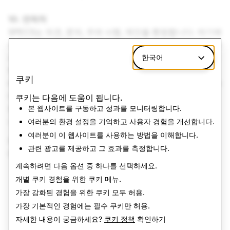
10. 연락처
SPECS는 의견, 문의, 우려 사항, 제안을 환영합니다. 여기에
서 문의하거나 고객지원을 받을 수 있습니다. 당사는 언제나
사용자의 의견을 환영합니다. 하지만 귀하가 피드백을 제공
한국어
하거나 제안을 할 경우, 당사는 귀하에게 보상하지 않고 어
쿠키
떠한 제약이나 의무 없이 이를 사용할 수 있음을 알려드립니
다. 귀하는 당사가 그러한 피드백 또는 제안을 근거로 개발
쿠키는 다음에 도움이 됩니다.
한 모든 것에 대한 모든 권한을 당사가 소유하는 데 동의합
본 웹사이트를 구동하고 성과를 모니터링합니다.
니다.
여러분의 환경 설정을 기억하고 사용자 경험을 개선합니다.
여러분이 이 웹사이트를 사용하는 방법을 이해합니다.
Specs Inc.는 미국 3000 31st Street, Santa Monica,
관련 광고를 제공하고 그 효과를 측정합니다.
California 90405에 소재합니다.
계속하려면 다음 옵션 중 하나를 선택하세요.
개별 쿠키 경험을 위한
쿠키 메뉴
.
가장 강화된 경험을 위한 쿠키
모두 허용
.
가장 기본적인 경험에는
필수 쿠키만 허용
.
자세한 내용이 궁금하세요?
쿠키 정책
확인하기