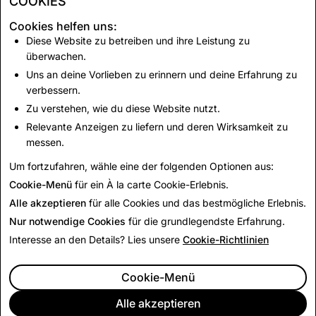
COOKIES
gültige Zahlungsmethode hinzugefügt.
Cookies helfen uns:
Diese Website zu betreiben und ihre Leistung zu
4. Gesamte Vereinbarung
überwachen.
Diese Migrationsbedingungen legen die gesamte
Uns an deine Vorlieben zu erinnern und deine Erfahrung zu
Vereinbarung zwischen dir und Snap in Bezug auf deine
verbessern.
Nutzung der Migrationsfunktion fest. Sie ersetzen alle
Zu verstehen, wie du diese Website nutzt.
anderen Vereinbarungen zwischen dir und Snap in
Relevante Anzeigen zu liefern und deren Wirksamkeit zu
Bezug auf die Migrationsfunktion.
messen.
Um fortzufahren, wähle eine der folgenden Optionen aus:
Cookie-Menü
für ein À la carte Cookie-Erlebnis.
Alle akzeptieren
für alle Cookies und das bestmögliche Erlebnis.
Nur notwendige Cookies
für die grundlegendste Erfahrung.
Interesse an den Details? Lies unsere
Cookie-Richtlinien
Cookie-Menü
Alle akzeptieren