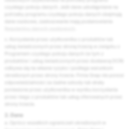
czystego pokoju danych. Jeśli dane udostępniane na
potrzeby programu czystego pokoju danych obejmują
dane osobowe, zastosowanie mają postanowienia
Regulaminu danych osobowych
.
c. Korzystanie przez użytkownika z produktów lub
usług świadczonych przez stronę trzecią w związku z
Programem czystego pokoju danych (w tym z
produktów i usług świadczonych przez dostawcę DCR)
odbywa się na własne ryzyko i podlega warunkom
określonym przez strony trzecie. Firma Snap nie ponosi
odpowiedzialności za żadne szkody lub straty
poniesione przez użytkownika w wyniku korzystania
przez niego z produktów lub usług oferowanych przez
strony trzecie.
2. Dane
a. Oprócz wszelkich ograniczeń określonych w