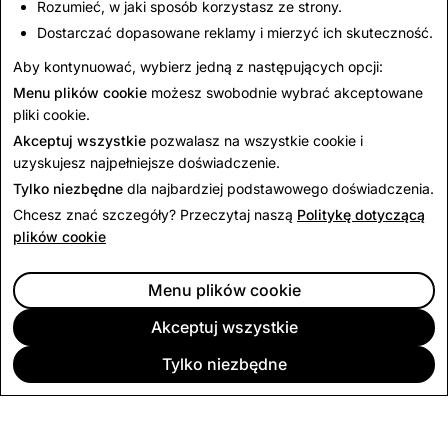
Rozumieć, w jaki sposób korzystasz ze strony.
użytkownikiem a firmą Snap w odniesieniu do
korzystania przez użytkownika z Programu czystego
Dostarczać dopasowane reklamy i mierzyć ich skuteczność.
pokoju danych i zastępują wszystkie inne umowy
Aby kontynuować, wybierz jedną z następujących opcji:
zawarte między użytkownikiem a firmą Snap,
Menu plików cookie
możesz swobodnie wybrać akceptowane
dotyczące Programu czystego pokoju danych.
pliki cookie.
Akceptuj wszystkie
pozwalasz na wszystkie cookie i
uzyskujesz najpełniejsze doświadczenie.
Tylko niezbędne
dla najbardziej podstawowego doświadczenia.
Chcesz znać szczegóły? Przeczytaj naszą
Politykę dotyczącą
plików cookie
Menu plików cookie
Akceptuj wszystkie
Tylko niezbędne
FIRMA
SPOŁECZNOŚĆ