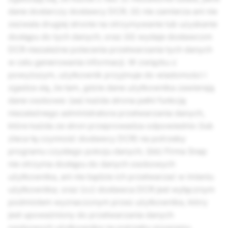
dane dostarczy dostawcy DCR; (ii) nie zamierza ani nie
zezwala drugiej stronie na otrzymywanie lub uzyskanie
dostępu do tych danych; oraz (iii) wydaje dostawcom
DCR niezależne polecenia przetwarzania tych danych
w celu generowania informacji. W związku z
powyższym, użytkownik przyjmuje do wiadomości i
zgadza się, że tam, gdzie dane użytkownika zawierają
dane osobowe: (aa) każda strona pełni funkcję
niezależnego administratora przetwarzania danych,
które każda ze stron przeprowadza odpowiednio (lub
zleca tę czynność dostawcy DCR) na potrzeby
programu czystego pokoju danych; (bb) Firma Snap
nie otrzyma dostępu do danych osobowych
użytkownika, ani nie będzie ich przetwarzać w imieniu
użytkownika; oraz (cc) dostawca DCR jest wyłącznym
podmiotem wyznaczonym przez użytkownika, który
jest upoważniony do przetwarzania danych
osobowych użytkownika na potrzeby programu