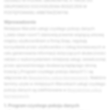
UDZIAŁU W POZWIE ZBIOROWYM, A TAKŻE DO
GRUPOWEGO DOCHODZENIA ROSZCZEŃ W
POSTĘPOWANIU ARBITRAŻOWYM.
Wprowadzenie
Niniejsze Warunki usługi czystego pokoju danych
(„data clean room”) stanowią prawnie wiążącą umowę
między użytkownikiem a firmą Snap, regulują
korzystanie przez użytkownika z Usług biznesowych w
celu generowania informacji dotyczących skuteczności
reklam z wykorzystaniem niniejszej usługi, świadczonej
przez upoważnionego dostawcę będącego stroną
trzecią („Program czystego pokoju danych”) i są
włączone do
Regulaminu usług biznesowych
. Niektóre
terminy użyte w niniejszych Warunkach usługi czystego
pokoju danych są zdefiniowane w
Regulaminie usług
biznesowych
.
1. Program czystego pokoju danych