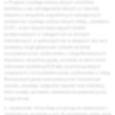
a. Program czystego pokoju danych umożliwia
każdemu z nas udostępnianie danych co najmniej
jednemu z obopólnie uzgodnionych zewnętrznych
dostawców czystego pokoju danych (dalej, „dostawcy
DCR”), w tym danych dotyczących działań
podejmowanych w Usługach lub na stronach
internetowych, w aplikacjach lub w sklepach, aby tacy
dostawcy mogli generować wnioski na temat
korzystania przez użytkownika z Usług Biznesowych.
Wyrażamy obopólną zgodę, że każda ze stron może
instruować dostawcę DCR aby za pomocą danych
związanych z korzystaniem przez użytkownika z Usług
Biznesowych generował sumaryczne i anonimowe
wnioski, używając wyłącznie zapytań oraz instrukcji,
które zostały uprzednio zatwierdzone pisemnie przez
drugą stronę.
b. Użytkownik i firma Snap przyjmują do wiadomości i
zgadzają się, że każde z nas: (i) niezależnie ustala, jakie