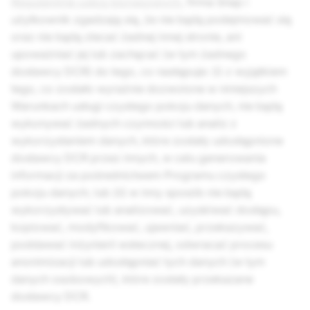
Regulaminie usług biznesowych
, firma Snap i
użytkownik zgadzają się, że nie będą podejmować się
oraz nie będą zlecać żadnej innej stronie, ani
upoważniać jej lub zachęcać (w tym żadnego
dostawcy DCR) do tego, co następuje: (i) z wyjątkiem
tego, co zostało wyraźnie dozwolone w niniejszych
Warunkach usługi czystego pokoju danych, nie będą
wykonywać żadnych czynności lub analiz z
wykorzystaniem danych, które zostały udostępnione
dostawcy DCR przez innych, w celu generowania
informacji za pośrednictwem Programu czystego
pokoju danych; lub (ii) w inny sposób nie będą
wykorzystywać lub analizować, uzyskiwać dostępu,
kopiować, modyfikować, ujawniać, przekazywać,
poddawać inżynierii wstecznej, odwracać procesu
anonimizacji lub udostępniać tych danych (w tym
danych osobowych), które zostały przekazane
dostawcy DCR.