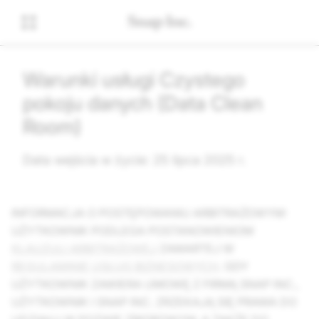
Warunki usługi Czystego
pokoju danych (Data Clean
Room)
Data wejścia w życie: 25 lipca 2025 r.
INFORMACJA O POSTĘPOWANIU ARBITRAŻOWYM:
UŻYTKOWNIK PODLEGA POSTANOWIENIOM
KLAUZULI ARBITRAŻOWEJ
ZAWARTEJ W
REGULAMINIE USŁUG BIZNESOWYCH
. GDY
UŻYTKOWNIK ZAWIERA UMOWĘ Z FIRMĄ SNAP INC.,
UŻYTKOWNIK I SNAP INC. ZRZEKAJĄ SIĘ PRAWA DO