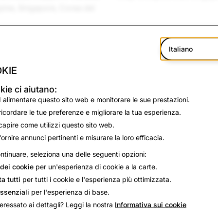
ppine, Singapore, Corea del
a
Snap Aus Pty Ltd
Italiano
KIE
Snap Camera GmbH
kie ci aiutano:
 alimentare questo sito web e monitorare le sue prestazioni.
ricordare le tue preferenze e migliorare la tua esperienza.
capire come utilizzi questo sito web.
fornire annunci pertinenti e misurare la loro efficacia.
ntinuare, seleziona una delle seguenti opzioni:
dei cookie
per un'esperienza di cookie a la carte.
a tutti
per tutti i cookie e l'esperienza più ottimizzata.
e utilizza i Servizi commerciali risiede principalmente in Cina 
ssenziali
per l'esperienza di base.
ali per i pagamenti, ai sensi dei
Termini di pagamento
si app
teressato ai dettagli? Leggi la nostra
Informativa sui cookie
 supplementari: