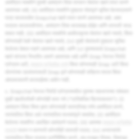
आमंत्रित व्यक्तीने तुमची आमंत्रण लिंक वापरून सेवांवर खाते तयार करणे
आवश्यक आहे; (ii) आमंत्रित व्यक्तीने तुम्हाला सेवांद्वारे सूचित केल्याप्रमाणे
पात्र कालावधीत Snapchat खाते तयार करणे आवश्यक आहे. अशा
पात्रता कालावधीनंतर, आमंत्रण लिंक कालबाह्य होईल आणि वापरली जाऊ
शकत नाही; (iii) आमंत्रित व्यक्तीचे आधीपासूनच सेवांवर खाते नसावे, किंवा
कोणत्याही वेळी सेवांवर खाते नसावे; (iv) तुम्ही सेवांमध्ये तुम्हाला सूचित
केलेल्या देशात राहणे आवश्यक आहे; आणि (v) तुमच्याकडे Snapchat
खाते चांगल्या स्थितीत असणे आवश्यक आहे आणि Snap रेफरल रिवॉर्ड
प्रोग्राम अटी,
समुदाय मार्गदर्शक तत्त्वे
किंवा कोणत्याही Snap अटी किंवा
धोरणांच्या उल्लंघनासाठी Snap द्वारे कोणत्याही सक्रिय तपास किंवा
अंमलबजावणी कारवाईच्या अधीन नाही.
c. Snapchat रेफरल रिवॉर्ड प्रोग्राममधील तुमच्या सहभागाच्या संबंधात
तुम्ही खालीलपैकी कोणतेही करू नये ("प्रतिबंधित क्रियाकलाप"): (i)
आमंत्रण लिंक किंवा इतर कोणत्याही सामग्रीसह स्पॅम आमंत्रित करणे,
स्वयंचलित किंवा अर्ध-स्वयंचलित माध्यमांद्वारे समावेश; (ii) आमंत्रित
केलेल्या व्यक्तींना अवांछित आमंत्रणे पाठवा; (iii) आमच्या
समुदाय मार्गदर्शक
तत्त्वांचे
पालन न करणारी कोणतीही सामग्री पाठवा; (iv) अभ्यागतांचे
स्वयंचलित किंवा फसव्या पुनर्निर्देशित करणे, अंध मजकूर लिंक्स, दिशाभूल