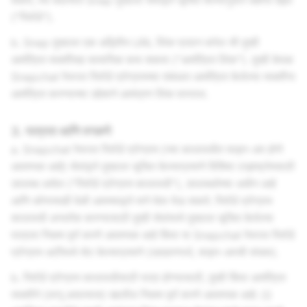
शकते, त्या बदल्यात Snap तुम्हाला सेवांद्वारे सूचित केल्यानुसार बक्षीस देईल
("रिवॉर्ड").
b. Snap तुम्हाला एक अद्वितीय URL लिंक प्रदान करेल जी तुम्ही
आमंत्रित व्यक्तींसह सामायिक करू शकता ("आमंत्रित लिंक"). तुम्ही केवळ
Snapchat रेफरल रिवॉर्ड प्रोग्रामच्या संबंधात आमंत्रित केलेल्या व्यक्तींना
आमंत्रित करण्याच्या उद्देशाने आमंत्रण लिंक वापराल.
3. पात्रता आणि वगळणे
a. Snapchat रेफरल रिवॉर्ड प्रोग्राम (ज्या कालावधीत साइन-अप होणे
आवश्यक आहे) सेवांद्वारे तुम्हाला सूचित केल्याप्रमाणे विशिष्ट टाइमफ्रेमसाठी
उपलब्ध असेल ("रिवॉर्ड प्रोग्राम कालावधी"), उपलब्धतेच्या अधीन आहे
आणि कोणत्याही वेळी आमच्याद्वारे मागे घेता येऊ शकते. रिवॉर्ड प्रोग्राम
कालावधी अनलॉक करण्यासाठी तुम्ही सेवांमध्ये तुम्हाला सूचित केलेल्या
पात्रता निकष पूर्ण करणे आवश्यक आहे किंवा या Snapchat रेफरल रिवॉर्ड
प्रोग्राम अटींमध्ये सेट केल्याप्रमाणे (उदाहरणार्थ, साइन-अपची संख्या).
b. रिवॉर्ड प्रोग्राम कालावधीसाठी पात्र होण्यासाठी, तुम्ही किंवा आमंत्रित
व्यक्तीने (लागू असल्यास) खालील निकष पूर्ण करणे आवश्यक आहे: (i)