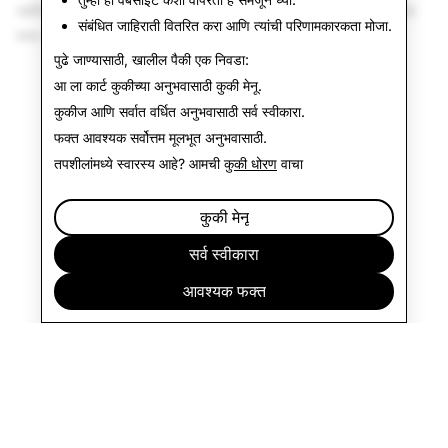
अधीन राहून, तुम्हाला प्राप्त होणाऱ्या Snapchat+ ची आवृत्ती मध्ये मित्र
संबंधित जाहिराती वितरित करा आणि त्यांची परिणामकारकता मोजा.
पास आणि विनामूल्य स्ट्रीक रिस्टोर समाविष्ट नाही.
पुढे जाण्यासाठी, खालील पैकी एक निवडा:
आ ला कार्ट कुकीच्या अनुभवासाठी
कुकी मेनू
.
कुकीज आणि सर्वात वर्धित अनुभवासाठी
सर्व स्वीकारा
.
फक्त आवश्यक
सर्वोत्तम मूलभूत अनुभवासाठी.
तपशीलांमध्ये स्वारस्य आहे? आमची
कुकी धोरण
वाचा
कुकी मेनू
सर्व स्वीकारा
आवश्यक फक्त
कंपनी
समुदाय
जाहिराती
कायदेविषयक
CITIZENSNAP