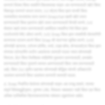
करणारे लिंक्स किंवा सक्तीने क्लिक्ससह साइन-अप मागण्यासाठी खोटे किंवा
दिशाभूल करणारे साधन वापरा; (v) बॉट्स किंवा इतर मानवी किंवा
स्वयंचलित माध्यमांचा वापर करून Snapchat खाती खोटे तयार
करण्यासाठी किंवा इतरांना खोटे तयार करण्यासाठी विनंती करणे; (vi)
सेवांवर खाते तयार करण्यासाठी आमंत्रित व्यक्तींना पैसे किंवा इतर
प्रलोभनांचे पेमेंट ऑफर करणे; (vii) Snap किंवा इतर व्यक्तीची तोतयागिरी
करण्याचा प्रयत्न करणे किंवा Snap शी संलग्नता सूचित करणे; (viii)
कोणतेही व्हायरस, ट्रोजन हॉर्सेस, वर्म्स, टाइम बॉम्ब, कॅन्सलबॉट्स किंवा इतर
संगणक प्रोग्रामिंग रूटीन असलेल्या सामग्री पाठवा ज्यात कोणत्याही
सिस्टम, डेटा किंवा वैयक्तिक माहितीचे नुकसान करण्यासाठी, हस्तक्षेप
करण्यासाठी किंवा गुप्तपणे व्यत्यय आणण्यासाठी किंवा जप्त करण्यासाठी
आहे; किंवा (ix) तृतीय पक्षाच्या कोणत्याही बौद्धिक संपत्ती अधिकारांचे
उल्लंघन करणारी किंवा उल्लंघन करणारी सामग्री पाठवा.
d. Snap निर्धारित केलेल्या कोणत्याही साइन-अप वगळू शकते, त्याच्या
संपूर्ण विवेकबुद्धीनुसार, तुमच्या URL लिंकला जबाबदार नाही किंवा एक किंवा
अधिक प्रतिबंधित क्रियाकलापांच्या संबंधात उद्भवलेल्या आहेत.