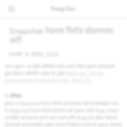
Snapchat रेफरल रिवॉर्ड प्रोग्रामच्या
अटी
प्रभावी: 15 ऑगस्ट, 2025
लवाद सूचना: जर तुम्ही अमेरिकेत राहत असाल किंवा तुमच्या व्यवसायाचे
मुख्य ठिकाण अमेरिकेत असेल तर तुम्ही
SNAP INC. मध्ये नमूद
केलेल्यालवादाच्या तरतुदीस बांधील आहात. सेवेच्या अटी
.
1. परिचय
कृपया या Snapchat रेफरल रिवॉर्ड प्रोग्रामच्या अटी काळजीपूर्वक वाचा.
या Snapchat रेफरल रिवॉर्ड प्रोग्राम अटी तुमच्या आणि Snap यांच्यात
कायदेशीर बंधनकारक करार तयार करते आणि Snap द्वारे ऑफर केलेल्या
कोणत्याही प्रोग्राममधील तुमचा सहभाग नियंत्रित करते जी तुम्हाला सेवांच्या