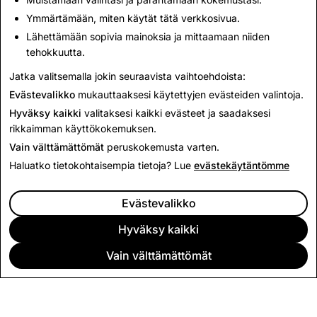
ristiriidassa
yrityspalveluehtojen
tai muiden lisäehtojen
Ymmärtämään, miten käytät tätä verkkosivua.
ja -käytäntöjen kanssa, ristiriitatilanteessa sovellettavat
Lähettämään sopivia mainoksia ja mittaamaan niiden
asiakirjat ovat ensisijaisuusjärjestyksessä seuraavat:
tehokkuutta.
nämä Saudi-Arabian tietosuojaehdot, lisäehdot ja -
käytännöt sekä
yrityspalveluehdot
.
Jatka valitsemalla jokin seuraavista vaihtoehdoista:
Evästevalikko
mukauttaaksesi käytettyjen evästeiden valintoja.
Hyväksy kaikki
valitaksesi kaikki evästeet ja saadaksesi
rikkaimman käyttökokemuksen.
Vain välttämättömät
peruskokemusta varten.
Haluatko tietokohtaisempia tietoja? Lue
evästekäytäntömme
Evästevalikko
Hyväksy kaikki
Vain välttämättömät
YRITYS
YHTEISÖ
MAINONTA