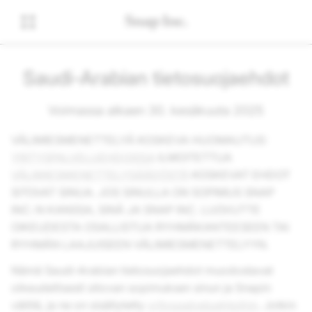
Saudi-Arabian tietosuojaehdot
Voimassa alkaen 30. kesäkuuta 2025
VÄLIMIESMENETTELYÄ KOSKEVA HUOMAUTUS:
YRITYSPALVELUEHDOISSA
ILMOITETTUA
VÄLIMIESMENETTELYSÄÄDÖSTÄ
KOSKEVAT EHDOT
SITOVAT SINUA. JOS SINULLA ON SOPIMUS SNAP
INC.:N KANSSA, SINÄ JA SNAP INC. LUOVUTTE
OIKEUDESTA OSALLISTUA RYHMÄKANTEESEEN TAI
RYHMÄN LAAJUISEEN VÄLIMIESMENETTELYYN.
Nämä Saudi-Arabian tietosuojaehdot muodostavat
oikeudellisesti sitovan sopimuksen sinun ja Snapin
välillä, ja ne on sisällytetty
yrityspalveluehtoihin
. Jotkin