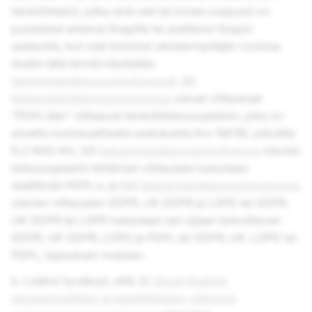
henkilötiedot, jotka sinä olet tai toinen osapuoli on
puolestasi antanut Snapille tai asettanut Snapin
saataville, kun olet toiminut rekisterinpitäjän roolissa
(kuten tätä termiä käytetään
tietojenkäsittelysopimuksessa
); (ii)
tietojenkäsittelysopimuksessa
olevat viittaukset
"PDPL:ään" viittaavat henkilötietosuojalakiin, joka on
annettu kuninkaallisella asetuksella N:o (M/19), päivätty
9.2.1443 AH; (iii)
tietojenkäsittelysopimuksessa
olevien
tietosuojalakiin tehtävien viittausten katsotaan
sisältävän PDPL:n, ja (iv)
tietojenkäsittelysopimuksessa
olevien viittausten GDPR, UK GDPR ja LGPD tai GDPR,
UK GDPR tai LGPD katsotaan sen sijaan tarkoittavan
GDPR, UK GDPR, LGPD ja PDPL tai GDPR, UK, LGPD tai
PDPL, tapauksen mukaan.
b. Lisäksi hyväksyt, että: (i)
Saudi-Arabian
rekisterinpitäjien ja käsittelijöiden välisissä