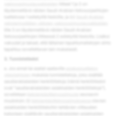
vakiosopimuslausekkeiden
liitteet 1 ja 2 on
täydennettävä näiden Saudi-Arabian tietosuojaehtojen
luettelossa 1 esitetyillä tiedoilla; ja (c)
Saudi-Arabian
rekisterinpitäjien välisten vakiosopimuslausekkeiden
liite 3 on täydennettävä näiden Saudi-Arabian
tietosuojaehtojen liitteessä 2 esitetyillä tiedoilla. Lisäksi
vakuutat ja takaat, että tällainen tapahtumatietojen siirto
tapahtuu sovellettavan lain mukaisesti.
3. Tunnistetiedot
a. Jos annat tai asetat saataville
asiakasluettelon
yleisöehtojen
mukaisia tunnistetietoja, joka sisältää
saudiarabialaisten henkilötietoja (nämä henkilötiedot
ovat "saudiarabialaisten asiakkaiden henkilötietoja"),
sovelletaan
tietojenkäsittelysopimusta
seuraavin
muutoksin: (i)
tietojenkäsittelysopimuksessa
olevien
asiakkaiden henkilötietoihin tehtävien viittausten
katsotaan sisältävän saudiarabialaisten asiakkaiden