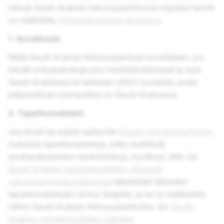
näissä Saudi-Arabian tietosuojaehdoissa käytetyt termit
on määritelty
yrityspalveluiden ehdoissa
.
1. Sovellusala
Näitä Saudi-Arabian tietosuojaehtoja sovelletaan, jos
käytät yrityspalveluja joko henkilökohtaisesti ja asut
Saudi-Arabiassa tai sellaisen yhtiön puolesta, jonka
pääasiallinen toimipaikka on Saudi-Arabiassa.
2. Tapahtumatiedot
Jos annat tai asetat saataville
Snapin konversioehtojen
mukaisia tapahtumatietoja, jotka sisältävät
saudiarabialaisten henkilötietoja, hyväksyt, että: (a)
Saudi-Arabian rekisterinpitäjien välisissä
vakiosopimuslausekkeissa
säädellään tällaisten
tapahtumatietojen siirtoa Snapille, ja ne on sisällytetty
näihin Saudi-Arabian tietosuojaehtoihin; (b)
Saudi-
Arabian rekisterinpitäjien välisten