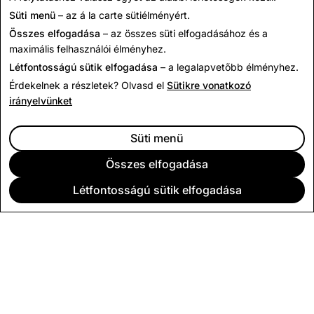
Üzleti Szolgáltatási Feltételek
.
Süti menü
– az á la carte sütiélményért.
Összes elfogadása
– az összes süti elfogadásához és a
maximális felhasználói élményhez.
Létfontosságú sütik elfogadása
– a legalapvetőbb élményhez.
Érdekelnek a részletek? Olvasd el
Sütikre vonatkozó
irányelvünket
Süti menü
Összes elfogadása
Létfontosságú sütik elfogadása
VÁLLALAT
KÖZÖSSÉG
HIRDETÉS
JOGI
CITIZENSNAP
EGYÉB FELTÉTELEK ÉS RENDELKEZÉSEK