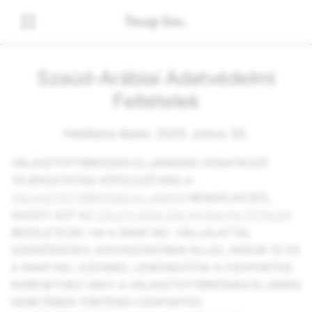
Szaúd-Arábiai Adatvédelmi
Feltételek
Hatályba lépés: 2025. június 30.
VÁLASZTOTTBÍRÓSÁGI ELJÁRÁSRA VONATKOZÓ
TÁJÉKOZTATÁS: KÖTELEZŐ RÁD A
VÁLASZTOTTBÍRÓSÁGI ELJÁRÁSI
RENDELKEZÉS,
AHOGY AZT AZ
ÜZLETI SZOLGÁLTATÁSI FELTÉTELEK
RÉSZLETEZIK. HA A SNAP INC. VÁLLALATTAL
SZERZŐDÉSES JOGVISZONYBAN ÁLLSZ, AKKOR TE ÉS
A SNAP INC. EZENNEL LEMONDOTOK A CSOPORTOS
KERESETHEZ VAGY A VÁLASZTOTTBÍRÓSÁGI ELJÁRÁS
KERETÉBEN TÖRTÉNŐ CSOPORTOS