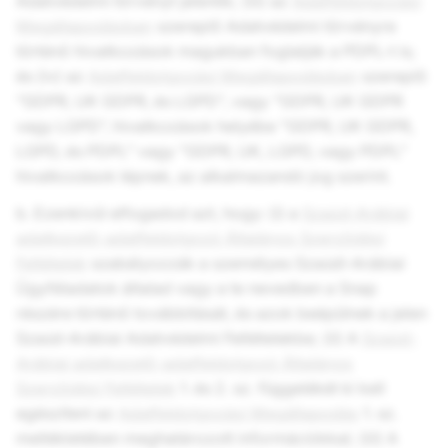
Adatvédelmi törvényt jelentik; (iii) az
Adatfeldolgozási
Megállapodásban
szereplő Adatvédelmi törvényre
történő hivatkozások magukban foglalják a PDPL-t is;
és (iv) az
Adatfeldolgozási Megállapodásban
szereplő
“GDPR, UK GDPR, és LGPD", vagy “GDPR, UK GDPR
vagy LGPD”, hivatkozások helyébe "GDPR, UK GDPR,
LGPD, és PDPL" vagy "GDPR, UK, LGPD, vagy PDPL"
hivatkozások lépnek, az alkalmazandó jog szerint.
b. Ezenkívül elfogadod azt, hogy: (i) a
Szaúd-Arábiai
adatkezelő-adatfeldolgozó Általános Szerződési
Feltételek
szabályozzák a személyes Szaúdi-Arábiai
Ügyféladatok általad vagy a te nevedben a Snap
részére történő továbbítását, és azok beépülnek a jelen
Szaúd-Arábiai Adatvédelmi Feltételekbe; (ii) A
Szaúd-
Arábiai adatkezelő-adatfeldolgozó Általános
Szerződési Feltételek
1. és 2. sz. függelékét ki kell
egészíteni az
Adatfeldolgozási Megállapodás
1. sz.
mellékletében meghatározott információkkal; (iii) A