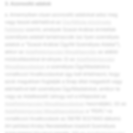
3. Azonosító adatok
a. Amennyiben olyan azonosító adatokat adsz meg
vagy teszel elérhetővé az
Ügyféllista-közönség
Feltételei
szerint, amelyek Szaúd-Arábiai érintettek
személyes adatait tartalmazzák (az ilyen személyes
adatok a "Szaúd-Arábiai Ügyfél Személyes Adatai"),
akkor az
Adatfeldolgozási Megállapodás
az alábbi
módosításokkal érvényes: (i) az
Adatfeldolgozási
Megállapodásban
a személyes Ügyféladatokra
vonatkozó hivatkozásokat úgy kell értelmezni, hogy
azok magukban foglalják a Snap által megadott vagy
elérhetővé tett személyes Ügyféladatokat, amikor te
vagy az Adatkezelő (ahogy ezt a kifejezést az
Adatfeldolgozási Megállapodásban
használják); (ii) az
Adatfeldolgozási Megállapodásban
a “PDPL”-re
vonatkozó hivatkozások az (M/19) 9/2/1443 dátumú
AH jelölésű Királyi Rendeletben kiadott Személyes