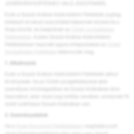
JOGÉRVÉNYESÍTÉSHEZ VALÓ JOGOTOKRÓL.
Ezek a Szaúd-Arábiai Adatvédelmi Feltételek jogilag
kötelező érvényű szerződést képeznek közted és a
Snap között, és beépülnek az
Üzleti szolgáltatási
feltételekbe
. A jelen Szaúd-Arábiai Adatvédelmi
Feltételekben használt egyes kifejezéseket az
Üzleti
Szolgáltatási Feltételek
határozzák meg.
1. Alkalmazás
Ezek a Szaúd-Arábiai Adatvédelmi Feltételek akkor
érvényesek, ha az Üzleti szolgáltatásokat akár
személyes minőségedben és Szaúd-Arábiában élve
használod, akár olyan jogi entitás nevében, amelynek fő
üzleti székhelye Szaúd-Arábiában van.
2. Eseményadatok
Ha a
Snap Konverzió Feltételekben
meghatározott
olyan Eseményadatokat adsz meg vagy teszel