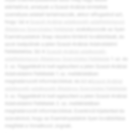
elérhetővé, amelyek a Szaúd-Arábiai érintettek
személyes adatait tartalmazzák, akkor elfogadod azt,
hogy: (a) a
Szaúdi-Arábiai adatkezelő-adatfeldolgozó
Általános Szerződési Feltételek
szabályozzák az ilyen
Eseményadatok Snap részére történő továbbítását, és
azok beépülnek a jelen Szaúd-Arábiai Adatvédelmi
Feltételekbe; (b) A
Szaúdi-Arábiai adatkezelő-
adatfeldolgozó Általános Szerződési Feltételek
1. sz. és
2. sz. függelékét ki kell egészíteni a jelen Szaúd-Arábiai
Adatvédelmi Feltételek 1. sz. mellékletében
meghatározott információkkal; és (c) a
Szaúd-Arábiai
adatkezelő-adatkezelő Általános Szerződési Feltételek
3. sz. függelékét ki kell egészíteni a jelen Szaúd-Arábiai
Adatvédelmi Feltételek 2. sz. mellékletében
meghatározott információkkal. Ezenkívül kijelented és
szavatolod, hogy az Eseményadatok ilyen továbbítása
megfelel a Vonatkozó Jognak.