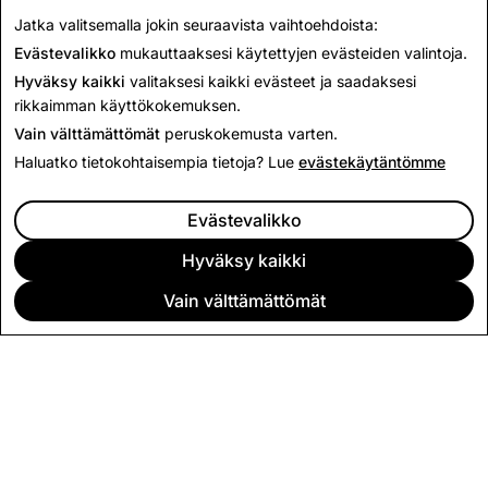
mainoskampanjoiden sisäiseen hallintaan.
Jatka valitsemalla jokin seuraavista vaihtoehdoista:
Evästevalikko
mukauttaaksesi käytettyjen evästeiden valintoja.
Hyväksy kaikki
valitaksesi kaikki evästeet ja saadaksesi
rikkaimman käyttökokemuksen.
Vain välttämättömät
peruskokemusta varten.
Haluatko tietokohtaisempia tietoja? Lue
evästekäytäntömme
Evästevalikko
Hyväksy kaikki
Vain välttämättömät
YRITYS
YHTEISÖ
MAINONTA
JURIDISET TIEDOT
CITIZENSNAP
MUUT EHDOT JA KÄYTÄNNÖT