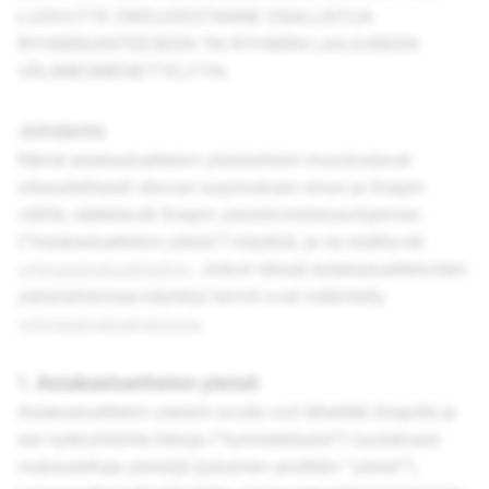
LUOVUTTE OIKEUDESTANNE OSALLISTUA
RYHMÄKANTEESEEN TAI RYHMÄN LAAJUISEEN
VÄLIMIESMENETTELYYN.
Johdanto
Nämä asiakasluettelon yleisöehdot muodostavat
oikeudellisesti sitovan sopimuksen sinun ja Snapin
välillä, säätelevät Snapin yleisökohdistusohjelman
("Asiakasluettelon yleisö") käyttöä, ja ne sisältyvät
yrityspalveluehtoihin
. Jotkut näissä asiakasluetteloiden
yleisöehdoissa käytetyt termit ovat määritelty
yrityspalveluehdoissa
.
1.
Asiakasluettelon yleisö
Asiakasluettelon yleisön avulla voit lähettää Snapille ja
sen tytäryhtiöille tietoja ("tunnistetiedot") luodaksesi
mukautettuja yleisöjä (jokainen yksittäin "yleisö").