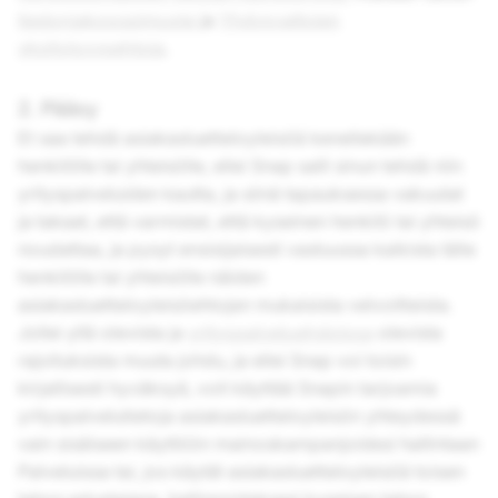
tiedonjakosopimusta
ja
Yhdysvaltojen
yksityisyysehtoja
.
2. Pääsy
Et saa tehdä asiakasluetteloyleisöä kenellekään
henkilölle tai yhteisölle, ellei Snap salli sinun tehdä niin
yrityspalveluiden kautta, ja siinä tapauksessa vakuutat
ja takaat, että varmistat, että kyseinen henkilö tai yhteisö
noudattaa, ja pysyt ensisijaisesti vastuussa kaikista tälle
henkilölle tai yhteisölle näiden
asiakasluetteloyleisöehtojen mukaisista velvoitteista.
Jollei yllä olevista ja
yrityspalveluehdoissa
olevista
rajoituksista muuta johdu, ja ellei Snap voi toisin
kirjallisesti hyväksyä, voit käyttää Snapin tarjoamia
yrityspalvelutietoja asiakasluetteloyleisön yhteydessä
vain sisäiseen käyttöön mainoskampanjoidesi hallintaan
Palveluissa tai, jos käytät asiakasluetteloyleisöä toisen