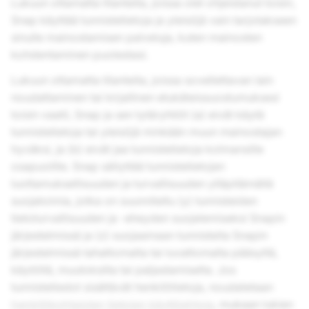
Lukuun ottamatta tilanteita, joissa olet ohjeistanut toisin,
Snap käyttää tunnistetietoja ja yleisöjä vain tarjotakseen
sinulle mainostamisen palveluja, kuten mainosten
kohdentaminen puolestasi.
Lukuun ottamatta tilanteita, joissa sovellettavan lain
noudattaminen tai kirjallinen etukäteissuostumuksesi
toisin vaatii, Snap ja sen tytäryhtiöt (a) eivät käytä
tunnistetietoja tai yleisöjä minkään muun mainostajan
hyväksi, ja (b) eivät jaa tunnistetietoja kolmansille
osapuolille. Snap säilyttää tunnistetietojen
luottamuksellisuuden ja turvallisuuden ylläpitämällä
suojatoimia, jotka on suunniteltu (y) tunnisteiden
tietoturvallisuuden ja -eheyden suojelemiseksi Snapin
järjestelmissä ja (z) suojaamaan tunnisteita Snapin
järjestelmissä tahattomalta tai luvattomalta pääsyltä,
käytöltä, muutoksilta tai paljastamiselta. Jos
tunnistetiedot sisältävät henkilötietoja, noudatetaan
henkilökohtaisten tietojen käyttöehtoja
, mukaan lukien