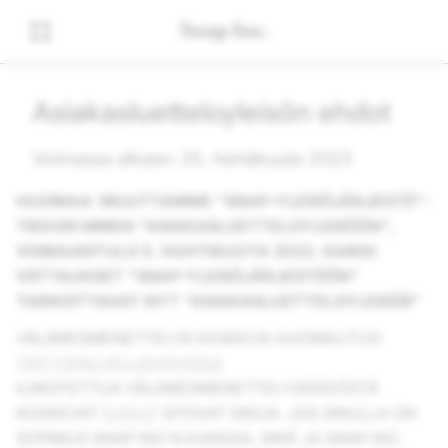
Asiakasluetteloyleisön ehdot
Voimassa alkaen: 25. heinäkuuta 2023
HUOMAA: MUUTTAMME "SNAP-YLEISÖJÄRJESTÖ"-
TIEDON NIMEN "ASIAKASLUETTELOYLEISÖÖN",
VOIMAANTULO 5. HUHTIKUUTA 2022. KAIKKI
VIITTAUKSET "SNAP-YLEISÖJÄRJESTÖÖN"
TARKOITTAVAT NYT "ASIAKASLUETTELOYLEISÖÄ"
VÄLIMIESMENETTELYÄ KOSKEVA HUOMAUTUS:
YRITYSPALVELUEHDOISSA
ILMOITETTUA VÄLIMIESMENETTELYSÄÄDÖSTÄ
KOSKEVAT
EHDOT
SITOVAT SINUA. JOS SINULLA ON
SOPIMUS SNAP INC:N KANSSA, SINÄ JA SNAP INC.