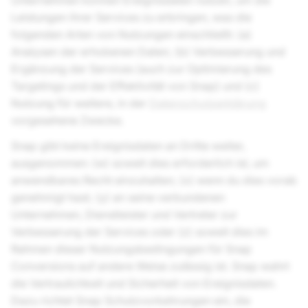
Unternehmen können Ereignisdaten nutzen, um die
Leistungen ihrer Services zu erbringen, was die
folgenden Arten von Nutzungen einschließt: (a)
Analysen der erhobenen Daten; (b) Verbesserung und
Ergänzung der Services (auch zur Optimierung des
Targetings und der Effektivität von Snap) und (c)
Nutzung für weitere, in der
Datenschutzerklärung
vorgesehene Zwecke.
Snap gibt keine Ereignisdaten an Dritte weiter,
ausgenommen: (w) soweit dies erforderlich ist, um
anwendbares Recht einzuhalten; (x) wenn du dies vorab
genehmigt hast; (y) an seine verbundenen
Unternehmen, Dienstleister und Vertreter zur
Verbesserung der Services oder (z) soweit dies im
Rahmen dieser Nutzungsbedingungen für Snap
Conversions auf andere Weise zulässig ist. Snap wahrt
die Vertraulichkeit und Sicherheit von Ereignisdaten.
Dazu richtet Snap Schutzvorkehrungen ein, die