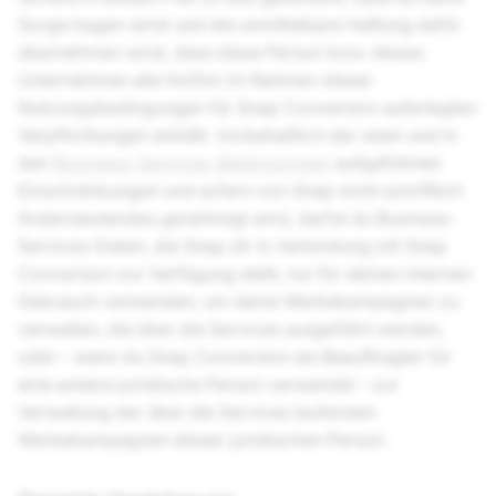
Sorge tragen wirst und die unmittelbare Haftung dafür
übernehmen wirst, dass diese Person bzw. dieses
Unternehmen alle ihr/ihm im Rahmen dieser
Nutzungsbedingungen für Snap Conversion auferlegten
Verpflichtungen einhält. Vorbehaltlich der oben und in
den
Business-Services-Bedingungen
aufgeführten
Einschränkungen und sofern von Snap nicht schriftlich
Anderslautendes genehmigt wird, darfst du Business-
Services-Daten, die Snap dir in Verbindung mit Snap
Conversion zur Verfügung stellt, nur für deinen internen
Gebrauch verwenden, um deine Werbekampagnen zu
verwalten, die über die Services ausgeführt werden,
oder – wenn du Snap Conversion als Beauftragter für
eine andere juristische Person verwendst – zur
Verwaltung der über die Services laufenden
Werbekampagnen dieser juristischen Person.