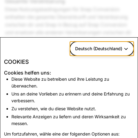
Gesamte Vereinbarung
Diese Nutzungsbedingungen für Snap Conversion
enthalten die gesamte Übereinkunft und Vereinbarung
zwischen dir und Snap in Bezug auf Snap Conversion
und ersetzen alle anderen Vereinbarungen zwischen dir
und Snap hinsichtlich Snap Conversion.
Deutsch (Deutschland)
Zusammengefasst: Deine Nutzung des Conversion-
Programms von Snap (einschließlich der Nutzung von
COOKIES
Snap Pixel oder der API Conversions von Snap)
Cookies helfen uns:
unterliegt diesen Bedingungen. Du darfst Snap
Diese Website zu betreiben und ihre Leistung zu
Conversion nur mit unserer Zustimmung Dritten zur
überwachen.
Verfügung stellen. Die Daten, die Snap dir im
Uns an deine Vorlieben zu erinnern und deine Erfahrung zu
Zusammenhang mit Snap Conversion zur Verfügung
verbessern.
stellt, sind ausschließlich für den internen Gebrauch bei
Zu verstehen, wie du diese Website nutzt.
der Verwaltung deiner Werbekampagnen (oder der
Relevante Anzeigen zu liefern und deren Wirksamkeit zu
Werbekampagnen deiner Kunden) bestimmt.
messen.
Um fortzufahren, wähle eine der folgenden Optionen aus: