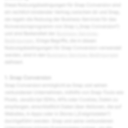
Diese Nutzungsbedingungen für Snap Conversion sind
ein rechtlich bindender Vertrag zwischen dir und Snap,
sie regeln die Nutzung der Business-Services für das
Konversionsprogramm von Snap („Snap Conversion“)
und sind Bestandteil der
Business-Services-
Bedingungen.
Einige Begriffe, die in diesen
Nutzungsbedingungen für Snap Conversion verwendet
werden, sind in den
Business-Services-Bedingungen
definiert.
1. Snap Conversion
Snap Conversion ermöglicht es Snap und seinen
verbundenen Unternehmen, mithilfe von Snap-Tools wie
Pixels, JavaScript SDKs, APIs oder Cookies, Daten zu
empfangen, einschließlich Daten über Aktionen, die auf
Websites, in Apps oder in Stores („Ereignisdaten“)
durchgeführt werden. Snap und seine verbundenen