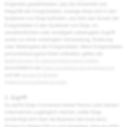
Folgendes gewährleisten: (aa) die Sicherheit und
Integrität der Ereignisdaten, solange diese sich in den
Systemen von Snap befinden, und (bb) den Schutz der
Ereignisdaten in den Systemen von Snap vor
versehentlichem oder sonstigem unbefugtem Zugriff
sowie vor einer unbefugten Verwendung, Änderung
oder Weitergabe der Ereignisdaten. Wenn Ereignisdaten
personenbezogene Daten enthalten, gelten die
Bedingungen für personenbezogene Daten
,
einschließlich der
Datenverarbeitungsvereinbarung
und der
eingeschränkten
Datennutzungsbedingungen
.
2. Zugriff.
Du darfst Snap Conversion keiner Person oder keinem
Unternehmen zugänglich machen, außer Snap
ermächtigt dich über die Business Services dazu.
Sichere in diesem Fall zu und garantiere, dass du dafür