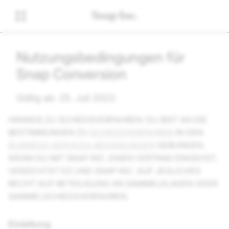
Nutzungsbedingungen für
Snap Conversion
Gültig ab: 25. Juli 2023
HINWEIS ZU SCHIEDSVERFAHREN: DU BIST AN DIE
BESTIMMUNGEN ZU
SCHIEDSVERFAHREN
IN DEN
BUSINESS-SERVICES-BEDINGUNGEN
GEBUNDEN.
WENN DU MIT SNAP INC. EINEN VERTRAG EINGEHST,
VERZICHTST DZ UND SNAP INC. AUF JEGLICHES
RECHT AUF BETEILIGUNG AN SAMMELKLAGEN ODER
SAMMELSCHIEDSVERFAHREN.
Einleitung