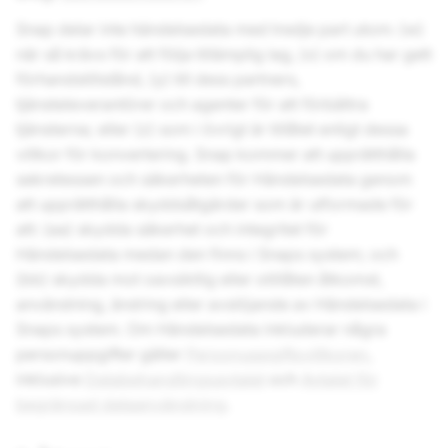
Snap delar inte händelsedata med tredje part utom: (w)
när så krävs för att följa tillämplig lag, (x) om du har gett
förhandstillstånd, (y) till dess partners,
tjänsteleverantörer och agenter för att förbättra
tjänsterna; eller (z) som i övrigt är tillåtet enligt dessa
villkor för konvertering. Snap kommer att upprätthålla
sekretessen och säkerheten för Händelsedata genom
att upprätthålla skyddsåtgärder som är utformade för
att: (aa) skydda säkerhet och integritet för
Händelsedata medan den finns i Snaps system; och
(bb) skydda mot oavsiktlig eller otillåten åtkomst,
användning, ändring eller avslöjande av Händelsedata i
Snaps system. Om Händelsedata inkluderar några
personuppgifter gäller
Personuppgiftsvillkoren
,
inklusive
Databehandlingsavtalet
och
Avtalet för
begränsad dataanvändning
.