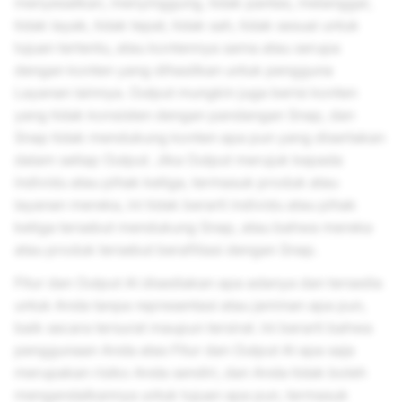
menyesatkan, menyinggung, tidak pantas, melanggar,
tidak layak, tidak tepat, tidak sah, tidak sesuai untuk
tujuan tertentu, atau kontennya sama atau serupa
dengan konten yang dihasilkan untuk pengguna
Layanan lainnya. Output mungkin juga berisi konten
yang tidak konsisten dengan pandangan Snap, dan
Snap tidak mendukung konten apa pun yang disertakan
dalam setiap Output. Jika Output merujuk kepada
individu atau pihak ketiga, termasuk produk atau
layanan mereka, ini tidak berarti individu atau pihak
ketiga tersebut mendukung Snap, atau bahwa mereka
atau produk tersebut berafiliasi dengan Snap.
Fitur dan Output AI disediakan apa adanya dan tersedia
untuk Anda tanpa representasi atau jaminan apa pun,
baik secara tersurat maupun tersirat. Ini berarti bahwa
penggunaan Anda atas Fitur dan Output AI apa saja
merupakan risiko Anda sendiri, dan Anda tidak boleh
mengandalkannya untuk tujuan apa pun, termasuk