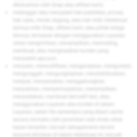
dikeluarkan oleh Snap atau afiliasi kami;
melanggar atau menyalahi hak publisitas, privasi,
hak cipta, merek dagang, atau hak milik intelektual
lainnya milik Snap, afiliasi kami, atau pihak ketiga
lainnya, termasuk dengan menggunakan Layanan
untuk mengirimkan, menampilkan, memosting,
membuat, atau menghasilkan konten yang
menyalahi apa pun;
menyalin, memodifikasi, mengarsipkan, mengunduh,
mengunggah, mengungkapkan, mendistribusikan,
menjual, menyewakan, menggabungkan,
menyiarkan, mempertunjukkan, menampilkan,
menyediakan, membuat derivatif dari, atau
menggunakan Layanan atau konten di dalam
Layanan, selain file sementara yang diberi cache
secara otomatis oleh peramban web Anda untuk
tujuan tampilan, kecuali sebagaimana secara
tersurat diizinkan di dalam Ketentuan ini, kecuali