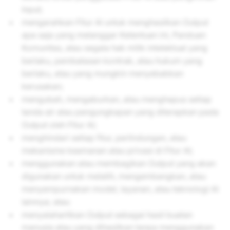
Input;
mengarahkan Fitur AI untuk menghasilkan Output
apa saja yang melanggar Ketentuan ini, Panduan
Komunitas, atau segala hak milik intelektual yang
berlaku, pembatasan kontrak, atau hukum yang
berlaku, atau yang mungkin menyebabkan
kerusakan;
mengubah, mengaburkan, atau menghapus setiap
tanda air atau pengungkapan yang diterapkan pada
Output oleh Fitur AI;
menghindari setiap fitur, perlindungan, atau
mekanisme keamanan atau privasi di Fitur AI;
menggunakan atau membagikan Output yang akan
digunakan untuk melatih, mengembangkan, atau
menyempurnakan model, layanan, atau teknologi AI
lainnya; atau
menyalahartikan Output sebagai hasil buatan
manusia atau yang dihasilkan tanpa menggunakan