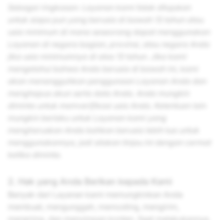
Sebagai ringkasan: Layanan kami tidak ditujukan
untuk siapa pun yang berusia di bawah 13 tahun atau
usia minimum di mana seseorang dapat menggunakan
Layanan di negara bagian, provinsi, atau negara Anda
jika usia minimumnya di atas 13 tahun. Jika kami
mengetahui bahwa Anda berusia di bawah ini, kami
akan menangguhkan penggunaan Layanan Anda dan
menghapus akun serta data Anda. Anda mungkin
diminta untuk memverifikasi usia Anda. Ketentuan lain
mungkin berlaku untuk Layanan kami yang
mengharuskan Anda bahkan berusia lebih tua untuk
menggunakannya, jadi silakan tinjau ini dengan cermat
ketika diminta.
2. Hak yang Anda Berikan kepada Kami
Banyak dari Layanan kami memungkinkan Anda
membuat, mengunggah, memosting, mengirim,
menerima, dan menyimpan konten. Saat melakukannya,