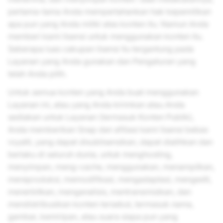
pertama-tama Anda mempertahankan hak kepemilikan
apa pun yang Anda miliki atas konten itu. Namun Anda
memberi kami lisensi untuk menggunakan konten itu.
Seberapa luas cakupan lisensi itu tergantung pada
Layanan yang Anda gunakan dan Pengaturan yang
telah Anda pilih.
Untuk semua konten yang Anda buat menggunakan
Layanan ini, atau yang Anda kirimkan atau Anda
sediakan untuk Layanan (termasuk Konten Publik),
Anda memberikan Snap dan afiliasi kami lisensi bebas
royalti, yang dapat disublisensikan, dapat dialihkan dan
berlaku di seluruh dunia, untuk menghosting,
menyimpan, meng-cache, menggunakan, menampilkan,
mereproduksi, memodifikasi, mengadaptasi, mengedit,
menerbitkan, menganalisis, mentransmisikan, dan
mendistribusikan konten tersebut, termasuk nama,
gambar, kemiripan, atau suara siapa pun yang