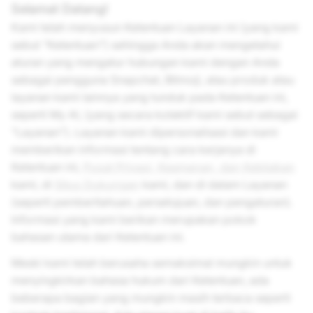
Selamat Datang!
Kami telah menyusun Ketentuan Layanan ini (yang kami
sebut “Ketentuan”) sehingga Anda akan mengetahui
aturan yang mengatur hubungan kami dengan Anda
sebagai pengguna Snapchat, Bitmoji, atau produk atau
layanan kami lainnya yang tunduk pada Ketentuan ini,
seperti My AI, (yang secara kolektif kami sebut sebagai
“Layanan”). Layanan kami dipersonalisasi dan kami
memberikan informasi tentang cara kerjanya di
Ketentuan ini,
Pusat Privasi, Keamanan, dan Kebijakan
kami, di
Situs Dukungan
kami, dan di dalam Layanan
(seperti pemberitahuan, persetujuan, dan pengaturan).
Informasi yang kami berikan merupakan pokok
bahasan utama dari Ketentuan ini.
Meski kami telah berusaha semaksimal mungkin untuk
menyingkirkan bahasa hukum dari Ketentuan, ada
beberapa bagian yang mungkin masih terbaca seperti