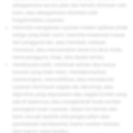
sebagaimana secara jelas dan tertulis diizinkan oleh
kami, atau sebagaimana diizinkan oleh
fungsionalitas Layanan;
mencoba mengakses Layanan melalui aplikasi pihak
ketiga yang tidak resmi, meminta kredensial masuk
dari pengguna lain, atau membeli, menjual,
menyewa, atau menyewakan akses ke akun Anda,
nama pengguna, Snap, atau tautan teman;
merekayasa balik, membuat salinan atau karya
turunan yang tidak resmi, mendekompilasi,
membongkar, memodifikasi, atau mendekode
Layanan (termasuk segala ide, teknologi, atau
algoritma yang digunakan) atau segala konten yang
ada di dalamnya, atau mengekstrak kode sumber
perangkat lunak Layanan, tanpa izin tertulis dari
kami, kecuali apabila ada pengecualian atau
pembatasan berdasarkan lisensi sumber terbuka
atau hukum yang berlaku;