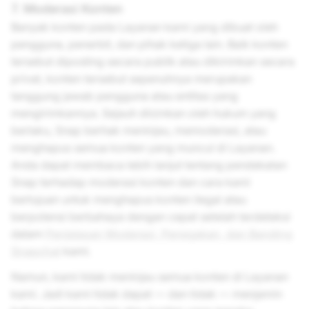
7. Moderasi Konten
Banyak konten pada Layanan kami yang dibuat oleh
pengguna, penerbit, dan pihak ketiga lain. Baik konten
tersebut diposting secara publik atau dikirimkan secara
privat, konten tersebut sepenuhnya merupakan
tanggung jawab pengguna atau entitas yang
mengirimkannya. Sejauh diizinkan oleh hukum yang
berlaku, Snap berhak meninjau, memoderasi, atau
menghapus semua konten yang muncul di Layanan.
Anda dapat membaca lebih lanjut tentang pendekatan
Snap terhadap moderasi konten dan cara kami
bertujuan untuk menghapus konten ilegal atau
berpotensi berbahaya dengan cepat setelah terdeteksi
dalam
Penjelasan Moderasi, Penegakan, dan Banding
Snapchat
kami.
Namun, kami tidak meninjau semua konten di Layanan
kami. Jadi kami tidak dapat — dan tidak — menjamin