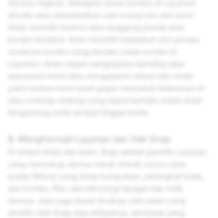
Secara ringkas: Sebagian besar konten di Layanan
dimiliki atau dikendalikan oleh orang lain dan kami
tidak memiliki kontrol atau tanggung jawab atas
konten tersebut. Kami memiliki kebijakan dan proses
moderasi konten yang berlaku untuk konten di
Layanan. Anda dapat mengajukan banding atas
keputusan kami atau mengajukan aduan jika Anda
yakin bahwa kami telah gagal mematuhi Ketentuan ini
atau undang-undang yang dapat berlaku untuk Anda
bergantung pada tempat tinggal Anda.
8. Menghormati Layanan dan Hak Snap
Di antara Anda dan kami, Snap adalah pemilik Layanan,
yang mencakup semua merek terkait, karya cipta,
avatar Bitmoji yang Anda kumpulkan, perangkat lunak,
dan konten, fitur, dan teknologi dengan hak milik
lainnya. Jasa juga dapat dicakup oleh paten yang
dimiliki oleh Snap atau afiliasinya, termasuk yang