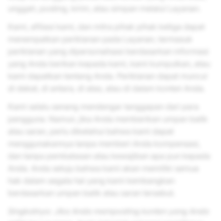
unggah, posting, kirim, atau simpan melalui Layanan.
Kami, afiliasi kami, dan mitra pihak pihak ketiga dapat
menempatkan periklanan pada Layanan, termasuk
periklanan yang dipersonalisasi berdasarkan informasi
yang Anda berikan kepada kami, kami kumpulkan, atau
kami dapatkan tentang Anda. Periklanan dapat muncul
di dekat, di antara, di atas, atau di dalam konten Anda.
Kami selalu senang mendengar tanggapan dari para
pengguna. Namun, jika Anda memberikan umpan balik
atau saran, perlu diketahui bahwa kami dapat
menggunakannya tanpa memberi Anda kompensasi,
dan tanpa pembatasan atau kewajiban apa pun kepada
Anda. Anda setuju bahwa kami akan memiliki semua
hak dalam segala hal yang kami kembangkan
berdasarkan umpan balik atau saran tersebut.
Singkatnya: Jika Anda memposting konten yang Anda