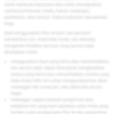
untuk membuat keputusan atau untuk mendapatkan
nasihat profesional, medis, hukum, keuangan,
pendidikan, atau lainnya. Output bukanlah representasi
Snap.
Saat menggunakan Fitur AI kami, kecuali kami
memberikan izin, Anda tidak boleh, dan dilarang
mengambil tindakan apa pun yang secara wajar
diharapkan untuk:
menggunakan Input yang berisi atau memanfaatkan,
dan secara wajar dapat diharapkan menghasilkan
Output yang berisi atau memanfaatkan, konten yang
tidak Anda miliki izin untuk menggunakannya, akan
melanggar hak orang lain, atau diperoleh secara
ilegal;
melanggar segala panduan pengiriman atau
kebijakan lain yang kami sediakan untuk Anda yang
berlaku untuk penggunaan Fitur AI atau pengiriman