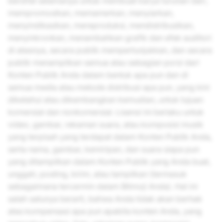
bersifat selamanya untuk membuat karya turunan dari,
mempromosikan, memamerkan, menyiarkan,
menyindikasikan, mereproduksi, mendistribusikan,
menyinkronkan, menambahkan grafik dan efek auditori
di atasnya, secara publik mempertunjukkan, dan secara
publik menampilkan semua atau sebagian porsi dari
Konten Publik Anda dalam bentuk apa pun dan di
semua media atau metode distribusi apa pun, yang kini
diketahui atau dikembangkan kemudian, untuk tujuan
komersial dan nonkomersial. Lisensi ini berlaku untuk
video, gambar, rekaman suara, atau komposisi musik
yang terpisah yang terdapat dalam Konten Publik Anda,
serta nama, gambar, kemiripan, dan suara siapa pun
yang ditampilkan dalam Konten Publik yang Anda buat,
unggah, posting, kirim, atau tampilkan (termasuk
sebagaimana tercermin dalam Bitmoji Anda). Hal ini
salah satunya berarti, bahwa Anda tidak akan berhak
atas kompensasi apa pun apabila konten Anda, yang