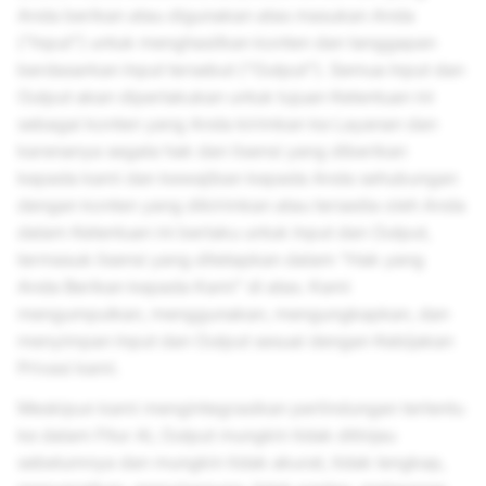
Anda berikan atau digunakan atas masukan Anda
(“Input”) untuk menghasilkan konten dan tanggapan
berdasarkan Input tersebut (“Output”). Semua Input dan
Output akan diperlakukan untuk tujuan Ketentuan ini
sebagai konten yang Anda kirimkan ke Layanan dan
karenanya segala hak dan lisensi yang diberikan
kepada kami dan kewajiban kepada Anda sehubungan
dengan konten yang dikirimkan atau tersedia oleh Anda
dalam Ketentuan ini berlaku untuk Input dan Output,
termasuk lisensi yang ditetapkan dalam “Hak yang
Anda Berikan kepada Kami” di atas. Kami
mengumpulkan, menggunakan, mengungkapkan, dan
menyimpan Input dan Output sesuai dengan Kebijakan
Privasi kami.
Meskipun kami mengintegrasikan perlindungan tertentu
ke dalam Fitur AI, Output mungkin tidak ditinjau
sebelumnya dan mungkin tidak akurat, tidak lengkap,