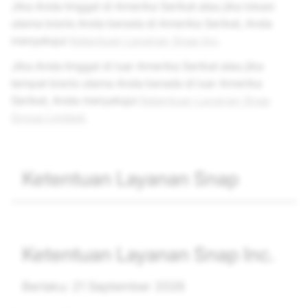
Jika Anda tinggal di Amerika Serikat atau jika lokasi
utama bisnis Anda berada di Amerika Serikat, Anda
menyetujui
Ketentuan Layanan Snap Inc
.
Jika Anda tinggal di luar Amerika Serikat atau jika
tempat bisnis utama Anda berada di luar Amerika
Serikat, Anda menyetujui
Ketentuan Layanan Snap
Group Limited
.
Ketentuan Layanan Snap
Ketentuan Layanan
Snap Inc.
Berlaku: 21 September 2026