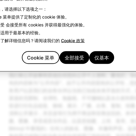
初在该内容中的任何所有权。但是，您授予我们使用该内容
续，请选择以下选项之一：
务和选择的设置。
ie 菜单
提供了定制化的 cookie 体验。
接受
会接受所有 cookies 并获得最强化的体验。
对于您使用服务创建的所有内容，或提交或提供给服务的内容（
本
适用于最基本的经验。
其附属公司全球范围的、免版税的、可再授权的和可转让的
趣了解详细信息吗？请阅读我们的
Cookie 政策
用、展示、复制、修改、改编、编辑、发布、分析、传输和
象、肖像或声音。这项许可的目的是为了运营、开发、提供
发新服务。这项许可包括我们有权将您的内容提供给和我们
Cookie 菜单
全部接受
仅基本
提供商，并有权将这些权利传给他们，但这仅限于提供此类
我们将公开故事和其他任何您向公开个人资料、聚光灯、Snap 地
布的内容称为“公开内容”。由于公开内容固有的公开性，您授
务用户以及我们的业务伙伴以当前已知或未来开发的方式，
渠道的无限制、全球性、免版税、不可撤销以及永久权利和
容进行衍生品创造、推销、展示、广播、出售、复制、传播
演和公开展示，并且该等行为用于商业和非商业目的。本许
频、图像、录音或音乐作品，以及您创建、上传、发布、发
Bitmoji 中展现的）任何人的姓名、图像、肖像和声音。