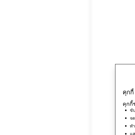
คุกกี้
คุกกี
ขั
จด
ทำ
แส