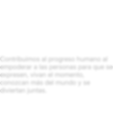
Contribuimos al progreso humano al
empoderar a las personas para que se
expresen, vivan el momento,
conozcan más del mundo y se
diviertan juntas.