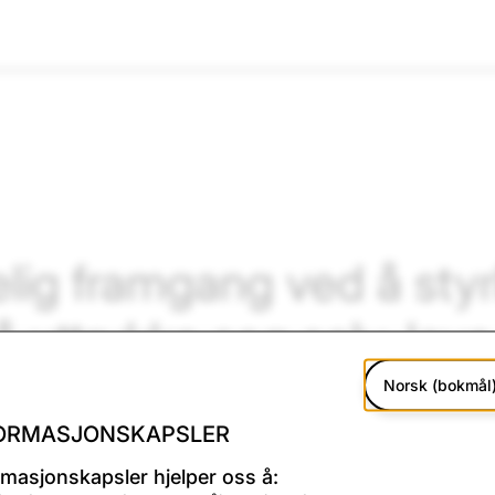
elig framgang ved å sty
 uttrykke seg selv, leve 
 verden og ha det gøy 
Norsk (bokmål
ORMASJONSKAPSLER
rmasjonskapsler hjelper oss å: