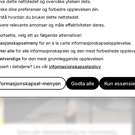
ive dette nettstedet og overvåke ytelsen dets.
ske dine preferanser og forbedre opplevelsen din.
rstå hvordan du bruker dette nettstedet.
vere relevante annonser og måle effektiviteten deres.
VÅRE PRODUKTER OG TJENESTER
fortsette, velg ett av følgende alternativer:
masjonskapselmeny
for en à la carte informasjonskapselopplevelse.
ter alle
for alle informasjonskapsler og den mest forbedrede oppleve
ødvendige
for den mest grunnleggende opplevelsen.
ssert i detaljene? Les vår
informasjonskapselpolicy
nformasjonskapsel-menyen
Godta alle
Kun essensie
Specs gjør databehandling mer menneskelig.