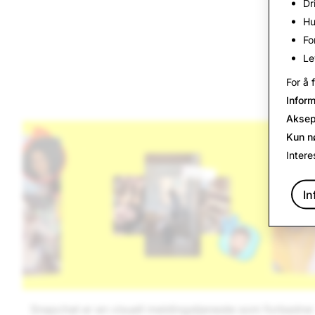
Dr
Hu
Fo
Le
For å 
Infor
Aksep
Kun n
Intere
I
Snapchat er en visuell meldingstjeneste som forbedrer