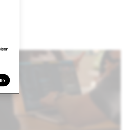
lsen.
lle