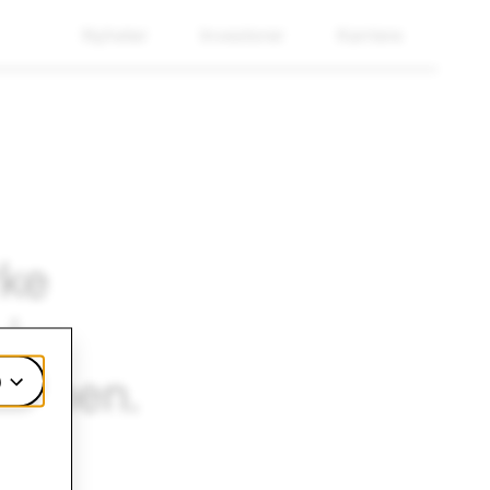
Nyheter
Investorer
Karriere
rke
i
sammen.
)