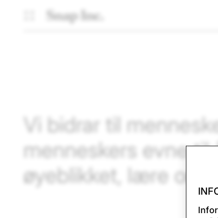
Vi bidrar til mennesk
menneskers evne til å
øyeblikket, lære om
INF
Info