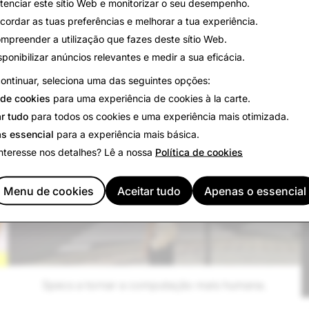
tenciar este sítio Web e monitorizar o seu desempenho.
cordar as tuas preferências e melhorar a tua experiência.
mpreender a utilização que fazes deste sítio Web.
sponibilizar anúncios relevantes e medir a sua eficácia.
OS NOSSOS PRODUTOS E SERVIÇOS
ontinuar, seleciona uma das seguintes opções:
de cookies
para uma experiência de cookies à la carte.
r tudo
para todos os cookies e uma experiência mais otimizada.
s essencial
para a experiência mais básica.
nteresse nos detalhes? Lê a nossa
Política de cookies
Menu de cookies
Aceitar tudo
Apenas o essencial
Specs a tornar a computação mais humana.