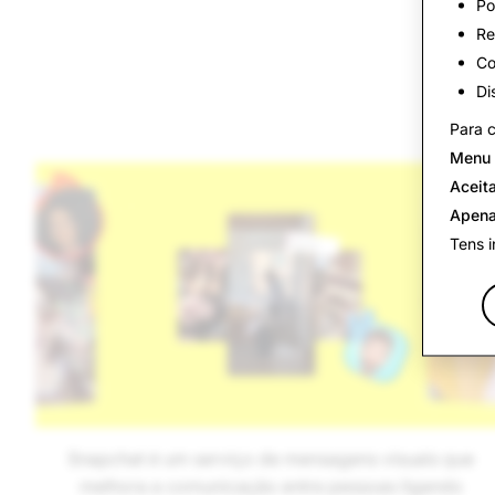
Po
Re
Co
Di
Para c
Menu 
Aceita
Apena
Tens i
Snapchat é um serviço de mensagens visuais que
melhora a comunicação entre pessoas ligando