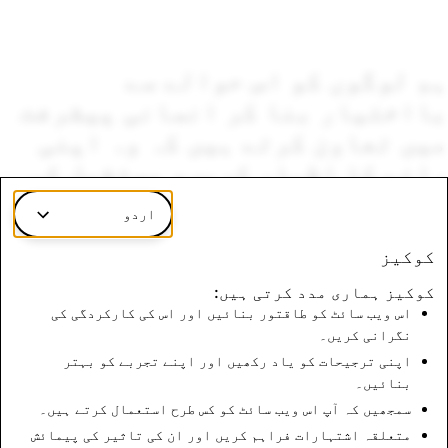
ہم لوگوں کو اس حوالے سے
بااختیار بنا کر انسانی پیشرفت
میں تعاون کرتے ہیں کہ وہ اپنی
رائے کا اظہار کریں، مستقبل کی
ہر فکر سے آزاد ہوں، دنیا کے
اردو
بارے میں جانیں، اور مل کر لطف
کوکیز
اٹھائیں۔
کوکیز ہماری مدد کرتی ہیں:
اس ویب سائٹ کو طاقتور بنائیں اور اس کی کارکردگی کی
نگرانی کریں۔
اپنی ترجیحات کو یاد رکھیں اور اپنے تجربے کو بہتر
بنائیں۔
سمجھیں کہ آپ اس ویب سائٹ کو کس طرح استعمال کرتے ہیں۔
متعلقہ اشتہارات فراہم کریں اور ان کی تاثیر کی پیمائش