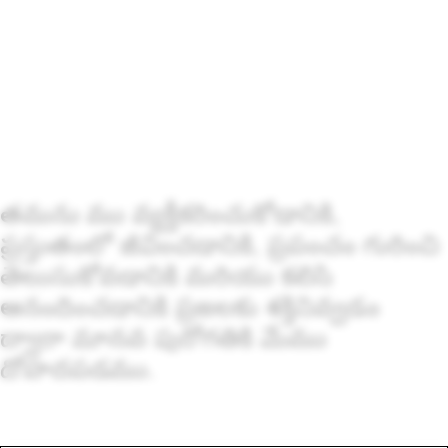
తమను తాము వ్యక్తీకరించుకోడానికి,
ప్రస్తుతంలో జీవించడానికి, ప్రపంచం గురించి
తెలుసుకోవడానికి మరియు కలిసి
ఆనందించడానికి ప్రజలకు శక్తినివ్వడం
ద్వారా మానవ పురోగతికి మేము
దోహదపడతాము.