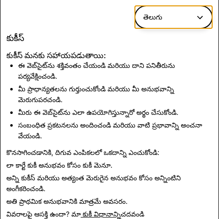
తెలుగు
కుకీస్
కుకీస్ మనకు సహాయపడుతాయి:
ఈ వెబ్‌సైట్‌ను శక్తివంతం చేయండి మరియు దాని పనితీరును
పర్యవేక్షించండి.
మీ ప్రాధాన్యతలను గుర్తుంచుకోండి మరియు మీ అనుభవాన్ని
మెరుగుపరచండి.
మీరు ఈ వెబ్‌సైట్‌ను ఎలా ఉపయోగిస్తున్నారో అర్థం చేసుకోండి.
సంబంధిత ప్రకటనలను అందించండి మరియు వాటి ప్రభావాన్ని అంచనా
వేయండి.
కొనసాగించడానికి, దిగువ ఎంపికలలో ఒకదాన్ని ఎంచుకోండి:
లా కార్టే కుకీ అనుభవం కోసం
కుకీ మెనూ
.
అన్ని కుకీస్ మరియు అత్యంత మెరుగైన అనుభవం కోసం
అన్నింటిని
అంగీకరించండి
.
అతి ప్రాథమిక అనుభవానికి
మాత్రమే అవసరం
.
వివరాలపై ఆసక్తి ఉందా? మా
కుకీ విధానాన్ని
చదవండి