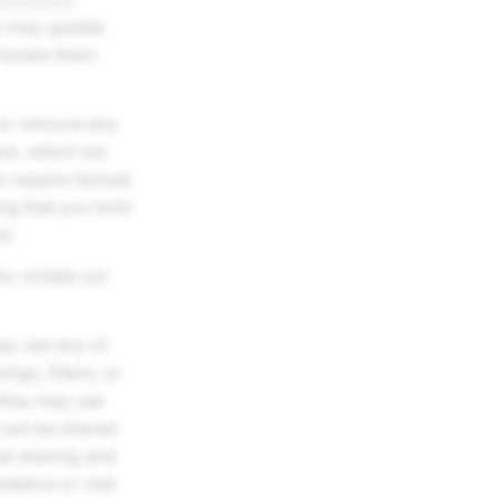
We may update
 review them
t or remove any
ack, which we
o require factual
ng that you hold
d.
o violate our
ay use any of
gs, filters, or
 they may use
 can be shared
 ad sharing and
tative or visit