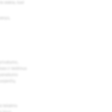
e siekia, kad
menys,
privatumo,
ises ir leidimus
 panašumo
kuojančių
ės teisėms
s (pvz.,