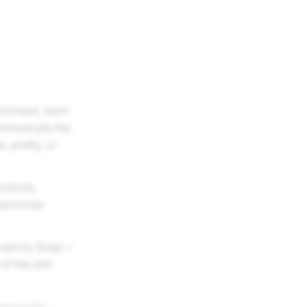
 moment, learn
ommunicate the
, pretty, or
roducts,
ompromise
erved by Snap––
 of the ads
mmunity