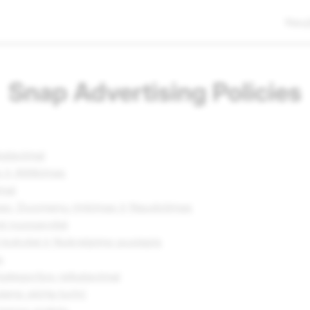
Nauj
Snap Advertising Policies
kalavimai
ir Atitikimas
mai
as: Duomenų rinkimas ir Naudojimas
inė nuosavybė
 kokybė ir Nukreipimo puslapis
s
ategorijos reikalavimai
ems skirtą turinį