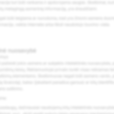
cija turi būti renkama ir apdorojama saugiai. Skelbimai, kuri
ktų melagingą asmeninę informaciją, yra draudžiami.
ali būti teigiama ar nurodoma, kad yra žinomi asmens duo
rmacija, veikla internete arba tiksli naudotojo buvimo vieta.
tinė nuosavybė
rinys
 pažeisti jokio asmens ar subjekto intelektinės nuosavybės, 
uridinių teisių. Reklamuotojai privalo turėti visas reikiamas te
elbimų elementams. Skelbimuose negali būti asmens vardo,
ą išvaizdą), balso (įskaitant panašius garsus) ar kitų identifi
ns sutikimo.
ama:
paslaugų, dažniausiai naudojamų kitų intelektinės nuosavyb
lbimai, pvz., skirti apeiti autorių teisių apsaugos mechanizmu