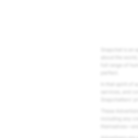
Snapchat is an 
about the world,
full range of hu
perfect.
In that spirit of
services, and c
Snapchatters’ p
These Advertisin
including any cr
themselves––and
Advertisers are