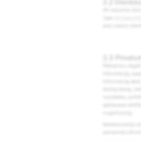
2.2 Disclos
All required dis
(see
Ad Specifi
and clearly ident
2.3 Privatu
Reklamos negali 
informaciją, pag
informaciją apie 
etninę kilmę, re
nuostatas, polit
apklausas leidži
organizacijų.
Reklamuotojo pri
asmeninė inform