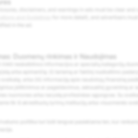
ures
closures, disclaimers, and warnings in ads must be clear an
cations and Guidelines
for more detail), and advertisers mus
ified in the ad.
mas: Duomenų rinkimas ir Naudojimas
rinkti neskelbtinos informacijos ar specialių kategorijų duom
rįstą arba apimančią: (i) tariamą ar faktinį nusikaltimo padary
sveikatą; arba (iii) informaciją apie naudotojų finansinę padėt
liginius įsitikinimus ar pageidavimus, seksualinį gyvenimą ar 
ines nuomones arba narystę profesinėse sąjungose. Su sveika
ame tik iš akredituotų tyrimų institucijų arba visuomenės sve
vatumo politika turi būti lengvai pasiekiama ten, kur renkam
acija.