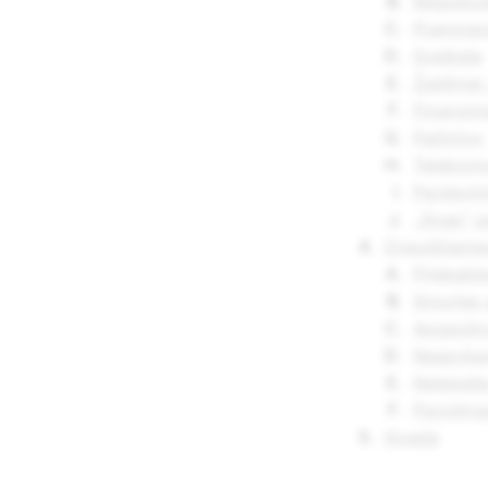
Reguliuo
Pramogo
Sveikata
Žaidimai,
Finansini
Pažintys
Telekomu
Pardavim
„Snap" po
Draudžiamas
Priekabi
Smurtas 
Apgauling
Neapykan
Neteisėtą
Pavojing
Išvada