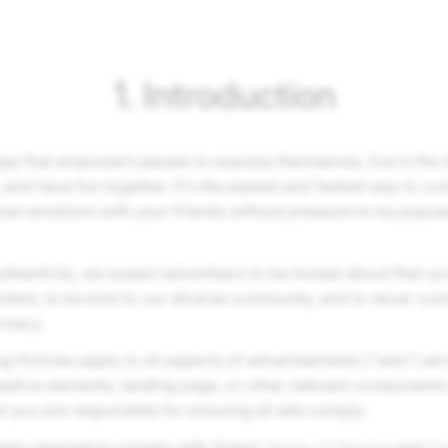
1. Introduction
app that empowers people to express themselves, live in the
 and have fun together. It's the easiest and fastest way to c
man emotions with your friends without pressure to be popular
 authenticity, we expect advertisers to be honest about their p
ontent, to be kind to our diverse community, and to never c
rivacy.
g Policies apply to all aspects of advertisements (“ads”) s
eative elements, landing page, or other relevant components
 you are responsible for ensuring all ads comply.
 also required to comply with Snap’s
Terms of Service
and
Co