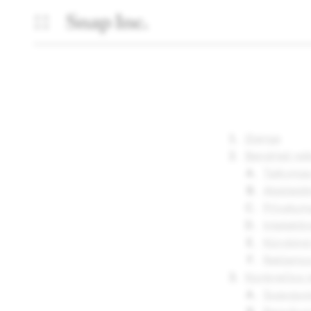
Įžanga
Bendrieji rei
Taikymas 
Atskleidi
Privatum
Intelekt
Kūrybinė
Reklamo
Konkrečios k
Suaugusi