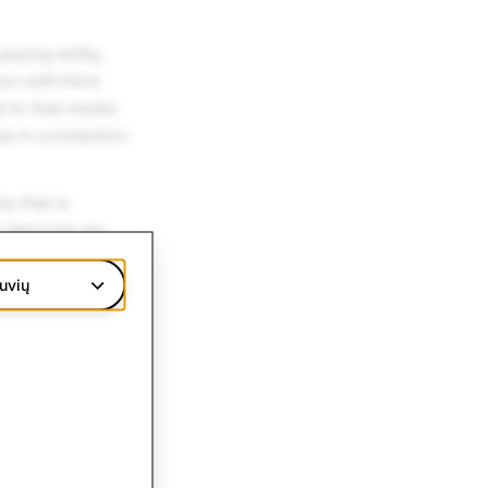
paying entity,
on with third
d to that media
se in connection
ty that is
g Services we
e party’s
 third party’s
uvių