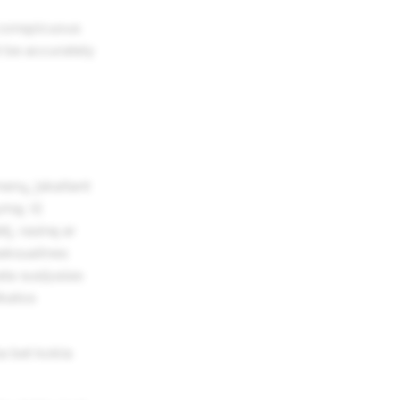
d conspicuous
t be accurately
enų, įskaitant
mą; ii)
į, rasinę ar
seksualines
ta susijusias
ikatos
a bet kokia