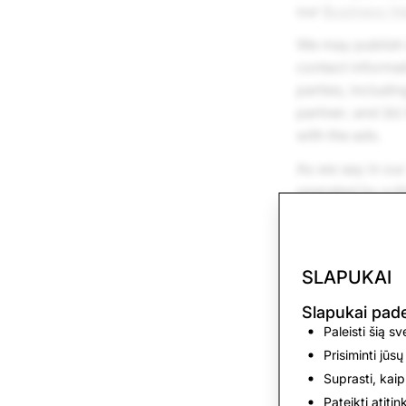
our
Business He
We may publish i
contact informat
parties, includi
partner; and (b)
with the ads.
As we say in ou
operated by a th
jointly offer wit
relationship with
terms or actions
SLAPUKAI
Slapukai pa
Paleisti šią s
Prisiminti jūsų
Suprasti, kaip
Pateikti atiti