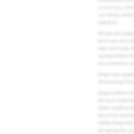
Guidelines
, and
our terms, polic
regularly.
All ads are subj
ad in our sole d
take seriously. 
substantiation f
any license or a
Snap may suspen
Advertising Poli
Snapchatters ma
the tools and fe
other creative e
any tools and f
within Snapchat 
ad saving for yo