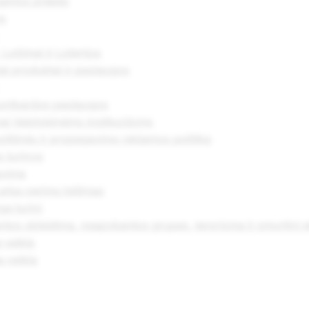
jamos prekės
s
 Lošimai ir Loterijos
ai produktai ir paslaugos
nikacijos paslaugos
ai Valstybinėms institucijoms
litinės ir propagavimo reklamos politika
 turinys
avimą
arba nerimo kėlimas
ą turinį
tos skleidimą, neapykantos grupes, terorizmą ir smurtinį
 veiklą
ą veiklą