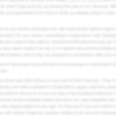
 all other Snap policies governing the use of our Services. 
ies, and guidelines from time to time, so please check in and
ect to our review and approval. We reserve the right to rejec
iscretion for any reason, including in response to user feedb
We also reserve the right to request modifications to any ad, t
or any claim made in an ad, or to require documents evidenci
uthorization which may be required in connection with your a
d or terminate accounts tied to businesses or individuals wh
cies.
y share ads with others or save ads to their devices. They m
atures we make available in Snapchat to apply captions, drawin
lements to the ad or, if you run ads in the Audience Network,
eatures made available where the ad is run. Age-targeted ads
with Snapchatters of any age. To find out if you can restrict
ur ads within Snapchat, please contact your account represen