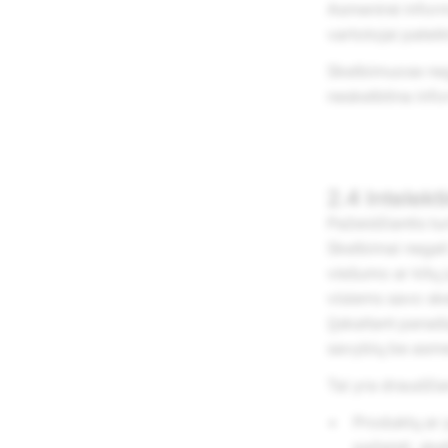
Asmeninė informa
vartotojai patei
Skelbimuose neg
neskelbtina info
2.4 Intelek
Pažeidžiantis tu
Skelbimai negali
viešumo ar kitų j
visiems savo sk
(įskaitant panaši
savybių be asme
Tai yra draudži
Produktų ar 
pažeisti, ske