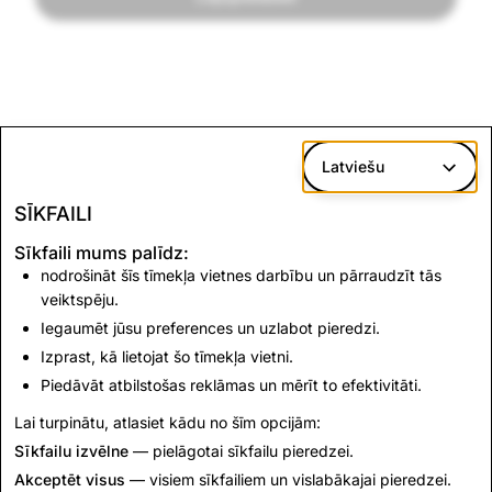
Latviešu
SĪKFAILI
Sīkfaili mums palīdz:
nodrošināt šīs tīmekļa vietnes darbību un pārraudzīt tās
veiktspēju.
Iegaumēt jūsu preferences un uzlabot pieredzi.
Izprast, kā lietojat šo tīmekļa vietni.
Piedāvāt atbilstošas reklāmas un mērīt to efektivitāti.
Lai turpinātu, atlasiet kādu no šīm opcijām:
Sīkfailu izvēlne
— pielāgotai sīkfailu pieredzei.
Akceptēt visus
— visiem sīkfailiem un vislabākajai pieredzei.