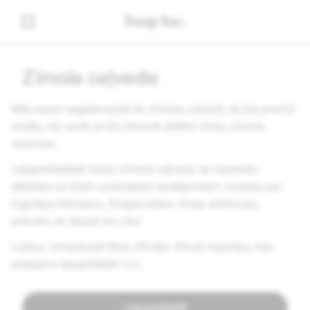
Zīmola ceļvedis
Mēs esam sagatavojuši šo zīmola ceļvedi, lai jūs precīzi
zinātu, kā varat un kā nevarat attēlot mūsu zīmola
resursus.
Lejupielādējiet mūsu zīmola ceļvedi, lai saņemtu
atbildes uz bieži uzdotajiem jautājumiem, tostarp par
logotipa lietošanu, Snapkodiem, Snap atribūciju,
precēm un daudz ko citu!
Lūdzu, izmantojiet tikai oficiālo Ghost logotipu, kas
pieejams lejupielādei
šeit
.
Lejupielādēt