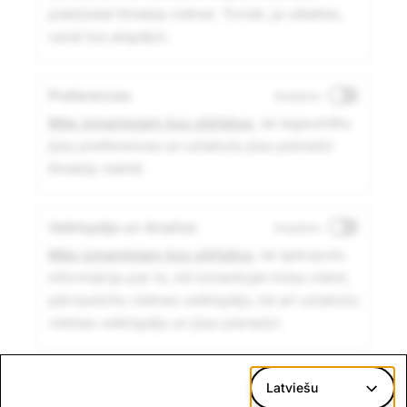
piekļūstat tīmekļa vietnei. Tomēr, ja vēlaties,
varat tos atspējot.
Preferences
Atspējots
Mēs izmantojam šos sīkfailus
, lai iegaumētu
jūsu preferences un uzlabotu jūsu pieredzi
tīmekļa vietnē.
Veiktspēja un Analīze
Atspējots
Mēs izmantojam šos sīkfailus
, lai apkopotu
informāciju par to, kā izmantojat mūsu vietni,
pārraudzītu vietnes veiktspēju, kā arī uzlabotu
vietnes veiktspēju un jūsu pieredzi.
Mārketings
Atspējots
Latviešu