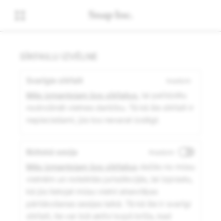
SĪKFAILU IZVĒLNE
Svarīgie sīkfaili
Iespējots
Mēs izmantojam šos sīkfailus
, lai palīdzētu
nodrošināt vietnes darbību. Tā kā šie sīkfaili ir
nepieciešami, jūs tos nevarat izslēgt.
Būtiskā sesija
Atspējots
Mēs izmantojam šos sīkfailus
dažās no mūsu
vietnēm un noteiktās jurisdikcijās, lai izprastu,
kā jūs lietojat mūsu vietni atsevišķas
pārlūkošanas sesijas laikā. Tā kā šie ir svarīgi
sīkfaili, tie var būt aktīvi kopš brīža, kad