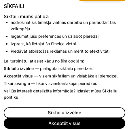
Mēs izmantojam šos sīkfailus
, lai
SĪKFAILI
nodrošinātu atbilstošas reklāmas un mērītu
mūsu reklāmas kampaņu efektivitāti.
Sīkfaili mums palīdz:
nodrošināt šīs tīmekļa vietnes darbību un pārraudzīt tās
Mūsu
trešās puses reklāmu partneri
var
veiktspēju.
izmantot šos sīkfailus, lai veidotu jūsu
Iegaumēt jūsu preferences un uzlabot pieredzi.
interešu profilu un nodrošinātu atbilstošas
Izprast, kā lietojat šo tīmekļa vietni.
reklāmas citās vietnēs.
Piedāvāt atbilstošas reklāmas un mērīt to efektivitāti.
Lai turpinātu, atlasiet kādu no šīm opcijām:
Saglabāt izmaiņas
Sīkfailu izvēlne
— pielāgotai sīkfailu pieredzei.
Akceptēt visus
— visiem sīkfailiem un vislabākajai pieredzei.
Tikai svarīgie
— tikai visvienkāršākajai pieredzei.
UZŅĒMUMS
KOPIENA
Vai jūs interesē detalizēta informācija? Izlasiet mūsu
Sīkfailu
REKLĀMAS
politiku
JURIDISKĀ INFORMĀCIJA
CITIZENSNAP
Sīkfailu izvēlne
CITI NOTEIKUMI UN POLITIKAS
PRIVĀTUMA POLITIKA
Akceptēt visus
PAKALPOJUMU SNIEGŠANAS NOTEIKUMI