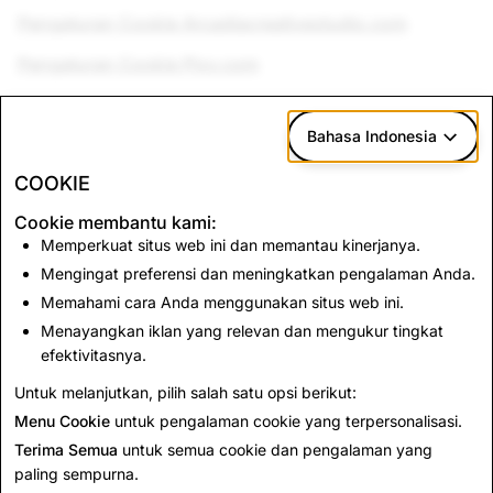
Pengaturan Cookie Arcadiacreativestudio.com
Pengaturan Cookie Pixy.com
Bahasa Indonesia
Mitra periklanan pihak ketiga
Bing
COOKIE
Facebook
Cookie membantu kami:
Google Analytics
Memperkuat situs web ini dan memantau kinerjanya.
LinkedIn
Mengingat preferensi dan meningkatkan pengalaman Anda.
Pardot
Memahami cara Anda menggunakan situs web ini.
Paypal
Menayangkan iklan yang relevan dan mengukur tingkat
Pinterest
efektivitasnya.
Reddit
Twitter
Untuk melanjutkan, pilih salah satu opsi berikut:
Menu Cookie
untuk pengalaman cookie yang terpersonalisasi.
Terima Semua
untuk semua cookie dan pengalaman yang
paling sempurna.