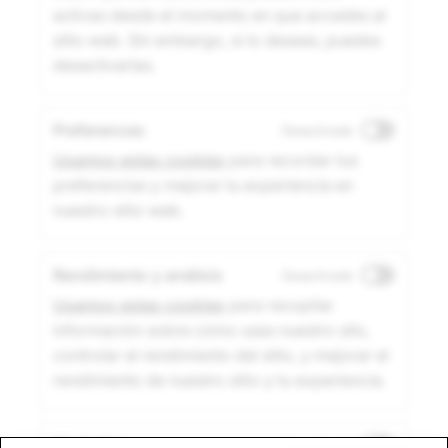
activas desde el momento en que accedes al
sitio web. Sin embargo, si lo deseas, puedes
desactivarlas.
Preferences
Desactivado
Usamos estas cookies
para recordar tus
preferencias y mejorar tu experiencia en
nuestro sitio web.
Rendimiento y análisis
Desactivado
Usamos estas cookies
para recopilar
información sobre cómo usas nuestro sito,
controlar el rendimiento del sitio, y mejorar el
rendimiento de nuestro sitio y tu experiencia.
Marketing
Desactivado