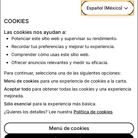
Usamos estas cookies
para brindarte
Español (México)
publicidad pertinente y medir la eficacia de
COOKIES
nuestras campañas de anuncios.
Las cookies nos ayudan a:
Nuestros
socios publicitarios externos
Potenciar este sitio web y supervisar su rendimiento.
pueden utilizar estas cookies para crear un
Recordar tus preferencias y mejorar tu experiencia.
perfil con tus intereses y proporcionarte
Comprender cómo usas este sitio web.
publicidad relevante en otros sitios web.
Ofrecer anuncios relevantes y medir su eficacia.
Para continuar, selecciona una de las siguientes opciones:
Guardar cambios
Menú de cookies
para una experiencia de cookies a la carta.
Aceptar todo
para obtener todas las cookies y una experiencia
mejorada.
EMPRESA
Sólo esencial
para la experiencia más básica.
COMUNIDAD
PUBLICIDAD
¿Quieres los detalles? Lee nuestra
Política de cookies
LEGAL
CITIZENSNAP
Menú de cookies
OTROS TÉRMINOS, CONDICIONES Y POLÍTICAS