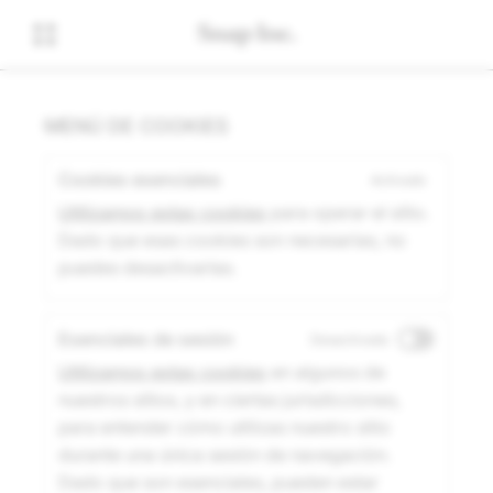
MENÚ DE COOKIES
Cookies esenciales
Activado
Utilizamos estas cookies
para operar el sitio.
Dado que esas cookies son necesarias, no
puedes desactivarlas.
Esenciales de sesión
Desactivado
Utilizamos estas cookies
en algunos de
nuestros sitios, y en ciertas jurisdicciones,
para entender cómo utilizas nuestro sitio
durante una única sesión de navegación.
Dado que son esenciales, pueden estar