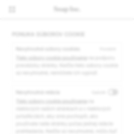
PONUKA SÚBOROV COOKIE
Nevyhnutné súbory cookies
Povolené
Tieto súbory cookie používame
na podporu
prevádzky stránky. Keďže tieto súbory cookie
sú nevyhnutné, nemôžete ich vypnúť.
Nevyhnutná relácia
Vypnuté
Tieto súbory cookie používame
na
niektorých našich stránkach a v niektorých
jurisdikciách, aby sme pochopili, ako
používate naše stránky počas jednej relácie
prehliadania. Keďže sú nevyhnutné, môžu byť