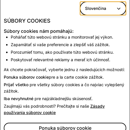
Tieto súbory cookies používame
na
Slovenčina
poskytovanie relevantnej reklamy a meranie
SÚBORY COOKIES
účinnosti našich reklamných kampaní.
Naši
reklamní partneri, ktorí sú tretími
Súbory cookies nám pomáhajú:
Poháňať túto webovú stránku a monitorovať jej výkon.
stranami
, môžu tieto súbory cookie používať
Zapamätať si vaše preferencie a zlepšiť váš zážitok.
na vytvorenie profilu vašich záujmov a
Porozumieť tomu, ako používate túto webovú stránku.
poskytovanie relevantnej reklamy na iných
stránkach.
Poskytovať relevantné reklamy a merať ich účinnosť.
Ak chcete pokračovať, vyberte jednu z nasledujúcich možností:
Uložiť zmeny
Ponuka súborov cookie
pre a la carte cookie zážitok.
Prijať všetko
pre všetky súbory cookies a čo najviac vylepšený
zážitok.
Iba nevyhnutné
pre najzákladnejšiu skúsenosť.
SPOLOČNOSŤ
KOMUNITA
Zaujímajú vás podrobnosti? Prečítajte si naše
Zásady
REKLAMA
používania súborov cookie
PRÁVNE OTÁZKY
CITIZENSNAP
Ponuka súborov cookie