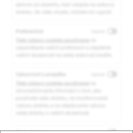
aktívne od okamihu, keď vstúpite na webovú
stránku. Ak však chcete, môžete ich vypnúť.
Preferenčné
Vypnuté
Tieto súbory cookies používame
na
zapamätanie vašich preferencií a zlepšenie
vašich skúseností na našej webovej lokalite.
Výkonnosť a analytika
Vypnuté
Tieto súbory cookies používame
na
zhromažďovanie informácií o tom, ako
používate našu stránku, na monitorovanie
výkonu stránky a na zlepšovanie výkonu
našej stránky a vašich skúseností.
Marketingové
Vypnuté