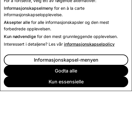
For å fortsette, velg ett av følgende alternativer:
Det kan være at Lyder ikke er tilgjengelig i alle regioner.
Informasjonskapselmeny
for en à la carte
informasjonskapselopplevelse.
Aksepter alle
for alle informasjonskapsler og den mest
forbedrede opplevelsen.
Kun nødvendige
for den mest grunnleggende opplevelsen.
Interessert i detaljene? Les vår
informasjonskapselpolicy
Informasjonskapsel-menyen
Godta alle
Kun essensielle
BEDRIFT
SAMFUNN
ANNONSERING
JURIDISK
CITIZENSNAP
ANDRE VILKÅR OG BETINGELSER