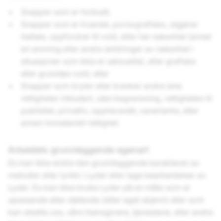
Snapper som er forbudt;
Snapper som er truende, pornografiske, utgjører
hattale, oppfordrer til vold, eller har nakenhet (annet
en amming eller andre skildringer av nakenhet i
situasjoner som ikke er seksuelle), eller grafiske
eller grunnløs vold; eller
Snapper som bryter eller krenker andre sine
rettigheter inkludert, uten begrensning, rettigheten til
publisitet, privatliv, opphavsrett, varemerke, eller
annen immateriell rettighet.
Arbeidets grunnleggende egenart
Du kan ikke endre den grunnleggende karakteren av
melodier eller lyrikk i Lyder eller lage bearbeidelser av
Lyder. Du kan ikke bruke Lyder på en måte som er
upassende eller støtende (etter eget skjønn) eller som
kan utsette oss, våre lisensgivere, tjenestene, eller andre