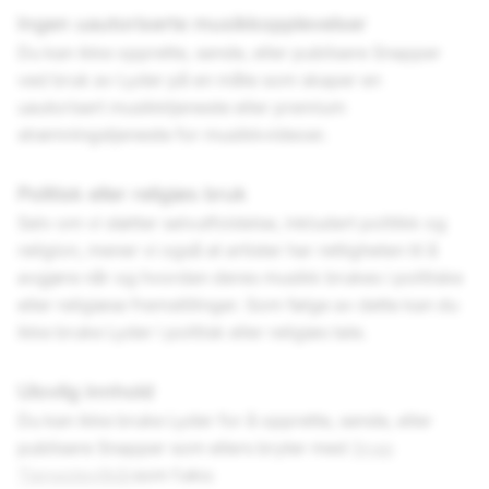
Ingen uautoriserte musikkopplevelser
Du kan ikke opprette, sende, eller publisere Snapper
ved bruk av Lyder på en måte som skaper en
uautorisert musikktjeneste eller premium
strømningstjeneste for musikkvideoer.
Politisk eller religiøs bruk
Selv om vi støtter selvutfoldelse, inkludert politikk og
religion, mener vi også at artister har rettigheten til å
avgjøre når og hvordan deres musikk brukes i politiske
eller religiøse fremstillinger. Som følge av dette kan du
ikke bruke Lyder i politisk eller religiøs tale.
Ulovlig innhold
Du kan ikke bruke Lyder for å opprette, sende, eller
publisere Snapper som ellers bryter med
Snap
Tjenestevilkår
som f.eks: