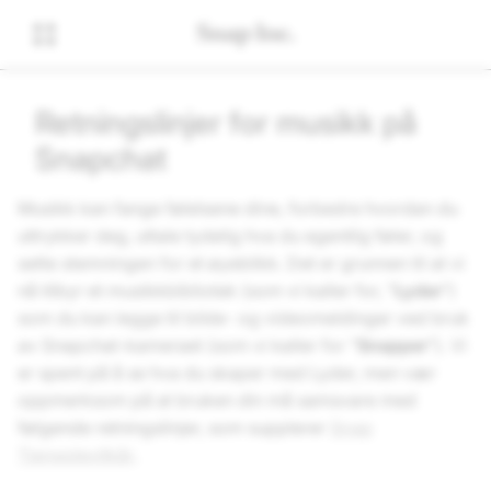
Retningslinjer for musikk på
Snapchat
Musikk kan fange følelsene dine, forbedre hvordan du
uttrykker deg, uttale tydelig hva du egentlig føler, og
sette stemningen for et øyeblikk. Det er grunnen til at vi
nå tilbyr et musikkbibliotek (som vi kaller for, "
Lyder
")
som du kan legge til bilde- og videomeldinger ved bruk
av Snapchat-kameraet (som vi kaller for "
Snapper
"). Vi
er spent på å se hva du skaper med Lyder, men vær
oppmerksom på at bruken din må samsvare med
følgende retningslinjer, som supplerer
Snap
Tjenestevilkår
.