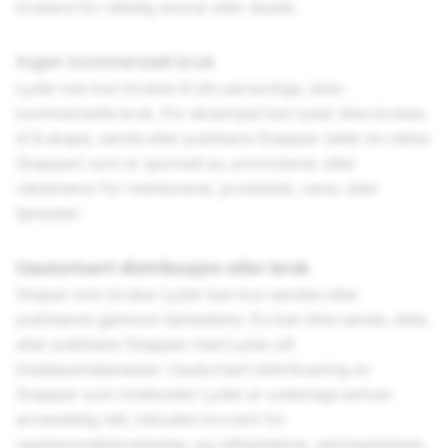
brukere for rettslig ansvar eller skade.
Ingen kommersiell bruk
Lyder kan kun brukes til din personlige, ikke-
kommersielle bruk. For eksempel kan lyder ikke brukes
til å skape, sende eller publisere Snapper (eller en rekke
Snapper) som er sponset av, promoterer, eller
reklamerer for merkevarer, produkter, varer, eller
tjenester.
Uautorisert distribusjon eller bruk
Snaper som bruker Lyder kan kun sendes eller
publiseres gjennom tjenestene. Du kan ikke sende, dele,
eller publisere Snapper med Lyder på
tredjepartstjenester. Uautorisert distribuering av
Snapper som inneholder Lyder er underlagt enhver
anvendelig rett, inkludert lovverk for
opphavsrettskrenkelse, og rettighetene, retningslinjene,