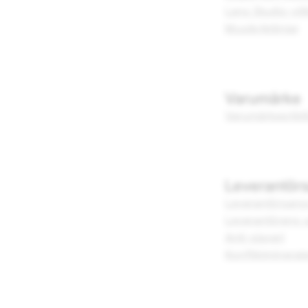
Lens Studio-vill
Musikriktlinjer
Varumärke
Varumärkesriktl
Leverantör
Leverantörsans
Leverantörens 
Anti-slaveri
Konfliktmineral