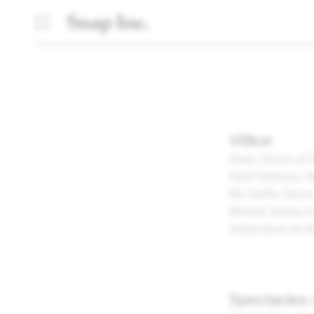
Villkor
Snap Terms of 
Paid Features T
My Selfie Terms
Bitmoji Terms o
Addendum to the
Spectacles 