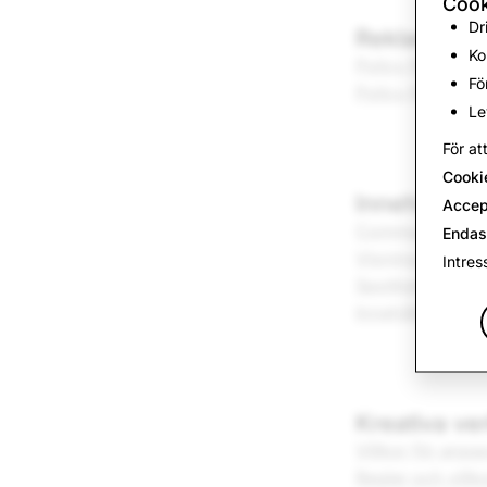
Cook
Dr
Reklam
Ko
Policy för anno
Fö
Policy för komme
Le
För at
Cooki
Innehåll
Accep
Community-riktl
Endas
Visning av offen
Intres
Spotlight Inlämn
Innehållsriktli
Kreativa ve
Villkor för anpa
Regler och vill