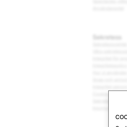
Spectacles villk
Användaravtal
Sekretess
Sekretesscente
Våra sekretessp
Integritet för p
Integritetspolic
Hur vi använder
Snap och anno
Integritet geno
Cookie-policy
Sekretesspolicy
Insynsrapport
COO