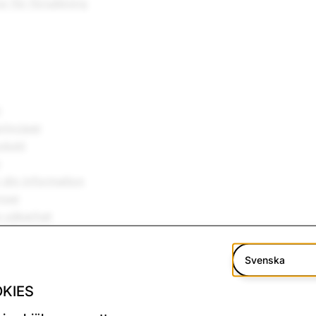
or för försäljning
r
rinciper
rodukt
y
 din information
nser
m säkerhet
 för konsumentdata (begränsade amerikanska jurisdiktione
Svenska
KIES