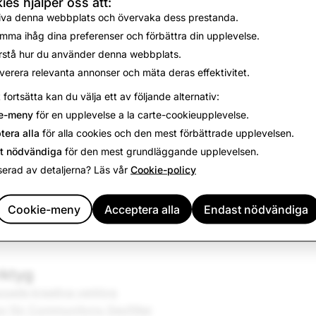
ies hjälper oss att:
iva denna webbplats och övervaka dess prestanda.
mma ihåg dina preferenser och förbättra din upplevelse.
nsering
rstå hur du använder denna webbplats.
rsiellt innehåll
verera relevanta annonser och mäta deras effektivitet.
t fortsätta kan du välja ett av följande alternativ:
e-meny
för en upplevelse a la carte-cookieupplevelse.
tera alla
för alla cookies och den mest förbättrade upplevelsen.
injer
t nödvändiga
för den mest grundläggande upplevelsen.
tligt innehåll
serad av detaljerna? Läs vår
Cookie-policy
ings- och intäktsvillkor
njer för rekommendationsberättigande
Cookie-meny
Acceptera alla
Endast nödvändiga
rktyg
ssade kreativa verktyg
kor för Communityns Geofilter