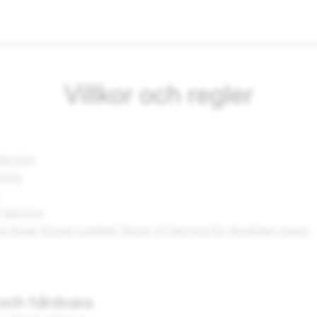
Villkor och regler
Service
erms
f Service
 Snap Group Limited Terms of Service for Austrian Users
och hårdvara