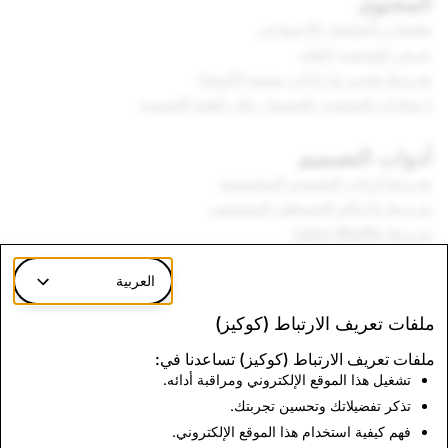
المحتوى
تعليمات التواصل الاجتماعي
عرض المحتوى العام
شروط تقديم وإيرادات منصة الأضواء
إرشادات المحتوى للحصول على أهلية التوصية
أدوات التصميم
شروط أدوات التصميم المخصصة
شروط وأحكام الجيوفلتر المجتمعي
شروط Lens Studio
إرشادات الموسيقى
العربية
العلامة التجارية
ملفات تعريف الارتباط (كوكيز)
إرشادات العلامة التجارية
ملفات تعريف الارتباط (كوكيز) تساعدنا في:
تشغيل هذا الموقع الإلكتروني ومراقبة أدائه.
مسؤولية المُورّد
تذكر تفضيلاتك وتحسين تجربتك.
مسؤولية المورد
فهم كيفية استخدام هذا الموقع الإلكتروني.
مدونة سلوك المُورّد