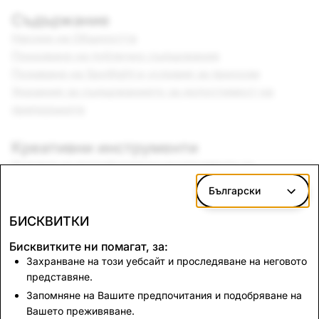
Съдържание
Насоки на Общността
Показване на публично съдържание
Подаване на Spotlight и условия за приходи
Указания за съдържанието за допустимост на
препоръките
Креативни инструменти
Условия за потребителски инструменти за
творчески дейности
Български
Срокове и условия за филтъра на общността
Условия на Lens Studio
БИСКВИТКИ
Насоки за музика
Бисквитките ни помагат, за:
Захранване на този уебсайт и проследяване на неговото
Марка
представяне.
Насоки за марката
Запомняне на Вашите предпочитания и подобряване на
Вашето преживяване.