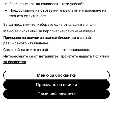
Отговорност на доставчика
Разбиране как да използвате този уебсайт.
Отговорност на доставчика
Предоставяне на съответните реклами и измерване на
тяхната ефективност.
Кодекс за поведение на доставчика
Борба с робството
За да продължите, изберете една от следните опции:
Полезни изкопаеми от зони на конфликт
Меню за бисквитки
за персонализирано изживяване.
Приемане на всички
за всички бисквитки и за най-
разширеното изживяване.
Само най-важните
за най-основното изживяване.
Интересувате се от детайлите? Прочетете нашата
Политика
за бисквитки
Меню за бисквитки
Приемане на всички
Само най-важните
ДРУЖЕСТВО
ОБЩНОСТ