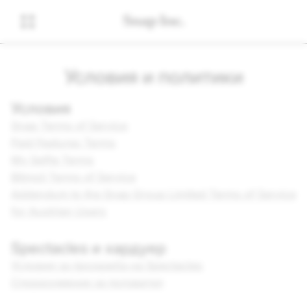
Условия и политики
Условия
Snap Terms of Service
Paid Features Terms
My Selfie Terms
Bitmoji Terms of Service
Addendum to the Snap Group Limited Terms of Service
for Austrian Users
Spectacles и хардуер
Условия за продажба на Spectacles
Споразумение за ползвател