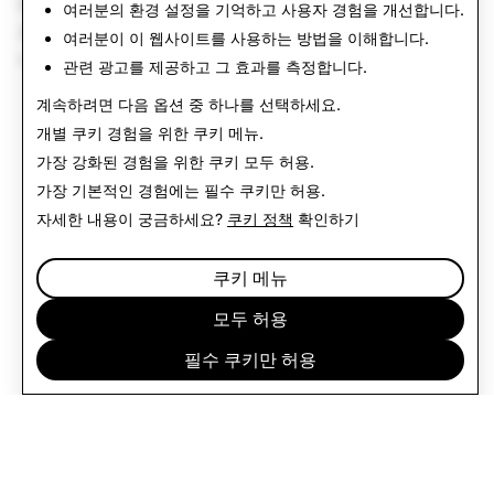
Snapchat의 앱 내 웹 브라우저를 사용하는 시청자의 경우,
여러분의 환경 설정을 기억하고 사용자 경험을 개선합니다.
최적의 경험을 위해 외부 브라우저로 링크를 여시기 바랍니
여러분이 이 웹사이트를 사용하는 방법을 이해합니다.
다.
관련 광고를 제공하고 그 효과를 측정합니다.
계속하려면 다음 옵션 중 하나를 선택하세요.
개별 쿠키 경험을 위한
쿠키 메뉴
.
가장 강화된 경험을 위한 쿠키
모두 허용
.
가장 기본적인 경험에는
필수 쿠키만 허용
.
자세한 내용이 궁금하세요?
쿠키 정책
확인하기
쿠키 메뉴
모두 허용
필수 쿠키만 허용
기업 정보
커뮤니티
광고