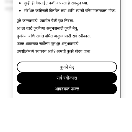
Snapchat चे इन-अॅप वेब ब्राउझर वापरणाऱ्या दर्शकांनी सर्वोत्तम
तुम्ही ही वेबसाईट कशी वापरता हे समजून घ्या.
अनुभवासाठी बाह्य ब्राउझरमध्ये लिंक उघडा.
संबंधित जाहिराती वितरित करा आणि त्यांची परिणामकारकता मोजा.
पुढे जाण्यासाठी, खालील पैकी एक निवडा:
आ ला कार्ट कुकीच्या अनुभवासाठी
कुकी मेनू
.
कुकीज आणि सर्वात वर्धित अनुभवासाठी
सर्व स्वीकारा
.
फक्त आवश्यक
सर्वोत्तम मूलभूत अनुभवासाठी.
तपशीलांमध्ये स्वारस्य आहे? आमची
कुकी धोरण
वाचा
कुकी मेनू
सर्व स्वीकारा
आवश्यक फक्त
कंपनी
समुदाय
जाहिराती
कायदेविषयक