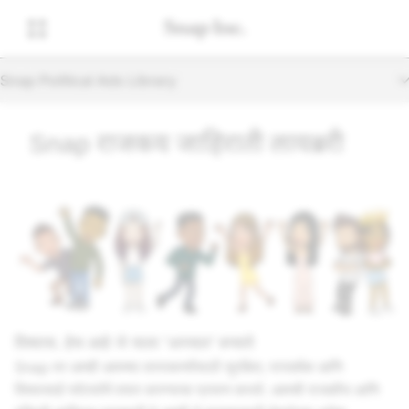
Snap Political Ads Library
Snap राजकीय जाहिराती लायब्ररी
विश्वास. हेच आहे जे याला 'अस्सल' बनवते
Snap वर आम्ही आमच्या वापरकर्त्यांसाठी सुरक्षित, पारदर्शक आणि
विश्वासार्ह प्लॅटफॉर्म तयार करण्याचा प्रयत्न करतो. आमची राजकीय आणि