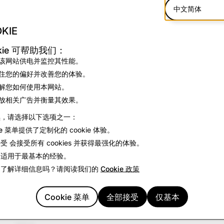
中文简体
KIE
信任是“真实”之本
kie 可帮助我们：
Snap 竭诚为用户打造一个安全、透明和值得信任的平台
该网站供电并监控其性能。
而采取的众多措施之一。这一广告库可以让公众了解在我们
住您的偏好并改善您的体验。
情。
解您如何使用本网站。
放相关广告并衡量其效果。
档案
2018
续，请选择以下选项之一：
ie 菜单
提供了定制化的 cookie 体验。
2019
接受
会接受所有 cookies 并获得最强化的体验。
2020
本
适用于最基本的经验。
趣了解详细信息吗？请阅读我们的
Cookie 政策
2021
2022
Cookie 菜单
全部接受
仅基本
2023