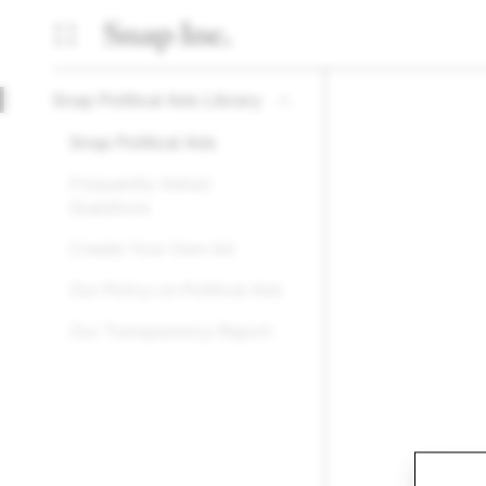
Snap Political Ads Library
Snap Political Ads
Frequently Asked
Questions
Create Your Own Ad
Our Policy on Political Ads
Our Transparency Report