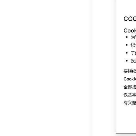
COO
Coo
为
记
了
投
要继
Cook
全部
仅基
有兴