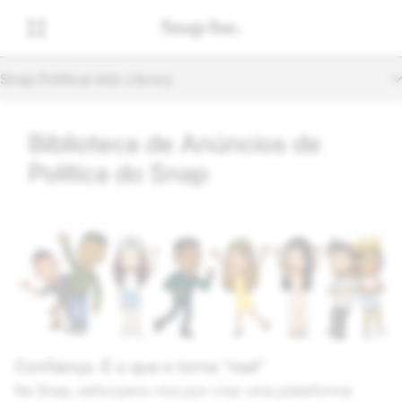
Snap Political Ads Library
Biblioteca de Anúncios de
Política do Snap
Confiança. É o que o torna “real”
Na Snap, esforçamo-nos por criar uma plataforma