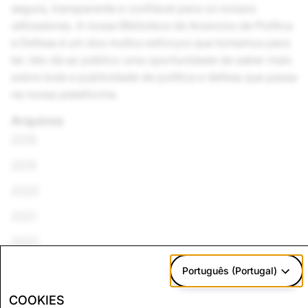
segura, transparente e confiável para os nossos
utilizadores. A nossa Biblioteca de Anúncios de Política
e Defesa é um dos muitos esforços que tomamos para
tal. Isto dá ao público uma oportunidade de saber mais
sobre toda a publicidade de política e defesa que passa
na nossa plataforma.
Arquivos
2018
2019
2020
2021
2022
2023
Português (Portugal)
2024
COOKIES