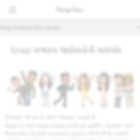
Snap Political Ads Library
Snap રાજકીય જાહેરાતોની લાઇબ્રેરી
વિશ્વાસ. એ જ તો એને 'અસલ' બનાવે છે
Snap પર અમે અમારા વપરાશકર્તાઓ માટે સુરક્ષિત, પારદર્શક અને
વિશ્વસનીય પ્લેટફોર્મ બનાવવાનો પ્રયત્ન કરીએ છીએ. અમારી