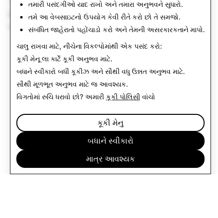
તમારી પસંદગીઓ યાદ રાખો અને તમારા અનુભવને સુધારો.
Snapchat ના ઇન-ઍપ વેબ બ્રાઉઝરનો ઉપયોગ કરતા દર્શકો
તમે આ વેબસાઇટનો ઉપયોગ કેવી રીતે કરો છો તે સમજો.
માટે, શ્રેષ્ઠ અનુભવ માટે બાહ્ય બ્રાઉઝરમાં લિંક ખોલો.
સંબંધિત જાહેરાતો પહોંચાડો કરો અને તેમની અસરકારકતાને માપો.
ચાલુ રાખવા માટે, નીચેના વિકલ્પોમાંથી એક પસંદ કરો:
કૂકી મેનૂ
લા કાર્ટે કૂકી અનુભવ માટે.
બધાને સ્વીકારો
બધી કૂકીઝ અને સૌથી વધુ ઉન્નત અનુભવ માટે.
સૌથી મૂળભૂત અનુભવ માટે
જ આવશ્યક
.
વિગતોમાં રુચિ ધરાવો છો? અમારી
કૂકી પોલિસી
વાંચો
કૂકી મેનુ
બધાને સ્વીકારો
માત્ર આવશ્યક
કંપની
સમુદાય
જાહેરાત