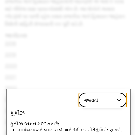
રાજકીય અને હિમાયત જાહેરાતોની લાઇબ્રેરી એ અમે તે કરવા
માટે લીધેલા ઘણા પ્રયત્નોમાંથી એક છે. આ લોકોને અમારા
પ્લેટફોર્મ પર ચાલી રહેલ તમામ રાજકીય અને હિમાયત જાહેરાત
વિશેની માહિતી મેળવવાની તક પૂરી પાડે છે.
આર્કાઇવ્સ
2018
2019
2020
2021
2022
2023
ગુજરાતી
2024
કૂકીઝ
2025
કૂકીઝ અમને મદદ કરે છે:
આ વેબસાઇટને પાવર આપો અને તેની કામગીરીનું નિરીક્ષણ કરો.
2026