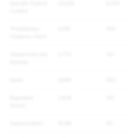
Sexually Explicit
23,026
9,220
Content
Threatening /
4,416
394
Violence / Harm
Harassment and
3,770
321
Bullying
Spam
4,669
264
Regulated
2,636
143
Goods
Impersonation
18,158
101