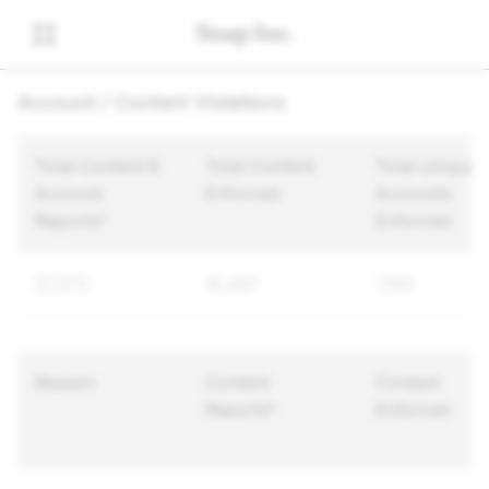
Account / Content Violations
Total Content &
Total Content
Total Unique
Account
Enforced
Accounts
Reports*
Enforced
57,373
10,497
7,153
Reason
Content
Content
Reports*
Enforced