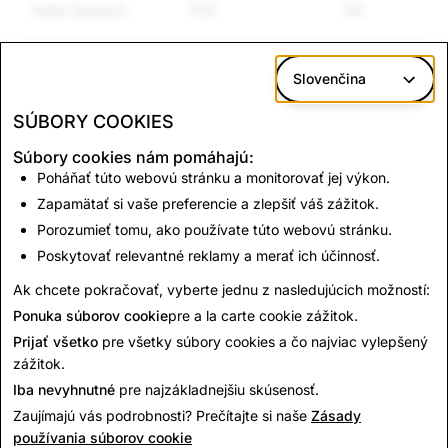
Hate Speech
700
54
Slovenčina
*Content Reports reflect reports via Snap's in-app
reporting mechanism.
SÚBORY COOKIES
Súbory cookies nám pomáhajú:
CSAM: Total Account
Terrorism: Total
Poháňať túto webovú stránku a monitorovať jej výkon.
Deletions
Account Deletions
Zapamätať si vaše preferencie a zlepšiť váš zážitok.
Porozumieť tomu, ako používate túto webovú stránku.
Poskytovať relevantné reklamy a merať ich účinnosť.
960
0
Ak chcete pokračovať, vyberte jednu z nasledujúcich možností:
Ponuka súborov cookie
pre a la carte cookie zážitok.
Prijať všetko
pre všetky súbory cookies a čo najviac vylepšený
zážitok.
Iba nevyhnutné
pre najzákladnejšiu skúsenosť.
Zaujímajú vás podrobnosti? Prečítajte si naše
Zásady
používania súborov cookie